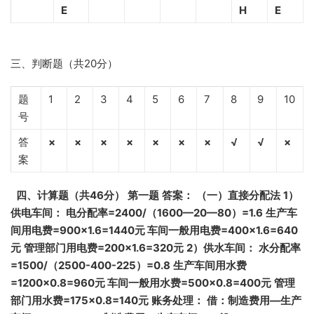
E
H
E
三、判断题（共20分）
题
1
2
3
4
5
6
7
8
9
10
号
答
×
×
×
×
×
×
×
√
√
×
案
四、
计算题（共46分）
第一题
答案：
（一）直接分配法
1
）
供电车间：
电分配率=2400/
（1600—20—80
）=1.6
生产车
间用电费=900
×1.6=1440
元
车间一般用电费=400
×1.6=640
元
管理部门用电费=200
×1.6=320
元
2
）供水车间：
水分配率
=1500/
（2500-400-225
）=0.8
生产车间用水费
=1200
×0.8=960
元
车间一般用水费=500
×0.8=400
元
管理
部门用水费=175
×0.8=140
元
账务处理：
借：制造费用—
生产