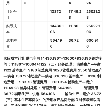
用
0
4
24
计划合
13872
11149.2
25021.2
计
8
8
实际成
14436.1
11186
25622.1
本
96
96
成本差
564.19
36.72
600.91
异
6
6
实际成本计算
供电车间 14436.196*=13600+836.196
锅炉车
间 ：11186*=10064+1122
（二）账务处理：
辅助生产—锅炉
1122
基本生产 9180
制造费用 1020
管理费用 2550
辅助生产
—供电 13872
辅助生产—供电 836.196
基本生产 8198
制
造费用 983.76
管理费用 1131.324
辅助生产—锅炉
11149.28
差异材处理：
管理费用 564.196 管理费用
36.72
辅助生产—供电 564.196 辅助生产—锅炉 36.72
（三）基本生产车间发生的费用在产品间分配
又计算表可以看
出，其法的费用为
17 378
元，按工时比例分配：
分配率=（17