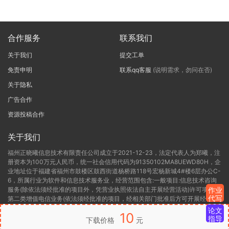
合作服务
联系我们
关于我们
提交工单
免责申明
联系qq客服
(说明需求，勿问在否)
关于隐私
广告合作
资源投稿合作
关于我们
福州正晓曦信息技术有限责任公司成立于2021-12-23，法定代表人为郑曦，注
册资本为100万元人民币，统一社会信用代码为91350102MA8UEWD80H，企
业地址位于福建省福州市鼓楼区鼓西街道杨桥路118号宏杨新城4#楼6层办公C-
6，所属行业为软件和信息技术服务业，经营范围包含:一般项目:信息技术咨询
服务(除依法须经批准的项目外，凭营业执照依法自主开展经营活动)许可项目:
作业
代写
第二类增值电信业务(依法须经批准的项目，经相关部门批准后方可开展经营活
动，具体经营项目以相关部门批准文件或许可证件为准)。福州正晓曦信息技术
论文
10
有限责任公司目前的经营状态为存续(在营，开业、在册)。
指导
下载价格
元