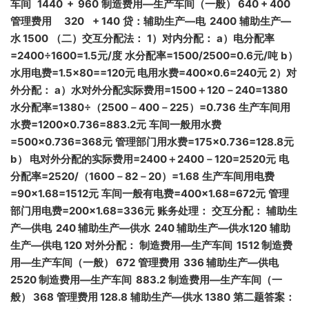
车间 1440 + 960
制造费用—
生产车间（一般） 640 + 400
管理费用 320 + 140
贷：辅助生产—
电 2400
辅助生产—
水 1500
（二）交互分配法：
1
）对内分配：
a
）电分配率
=240
0
÷1600=1.5
元/
度
水分配率=1500/2500=0.6
元/
吨
b
）
水用电费=1.5
×80==120
元
电用水费=400
×0.6=240
元
2
）对
外分配：
a
）水对外分配实际费用=150
0
＋120
－240=1380
水分配率=138
0
÷
（250
0
－40
0
－225
）=0.736
生产车间用
水费=1200
×0.736=883.2
元
车间一般用水费
=500
×0.736=368
元
管理部门用水费=175
×0.736=128.8
元
b
）
电对外分配的实际费用=240
0
＋240
0
－120=2520
元
电
分配率=2520/
（160
0
－8
2
－20
）=1.68
生产车间用电费
=90
×1.68=1512
元
车间一般有电费=400
×1.68=672
元
管理
部门用电费=200
×1.68=336
元
账务处理：
交互分配：
辅助生
产—
供电 240
辅助生产—
供水 240
辅助生产—
供水120
辅助
生产—
供电 120
对外分配：
制造费用—
生产车间 1512
制造费
用—
生产车间（一般） 672
管理费用 336
辅助生产—
供电
2520
制造费用—
生产车间 883.2
制造费用—
生产车间（一
般） 368
管理费用 128.8
辅助生产—
供水 1380
第二题
答案：