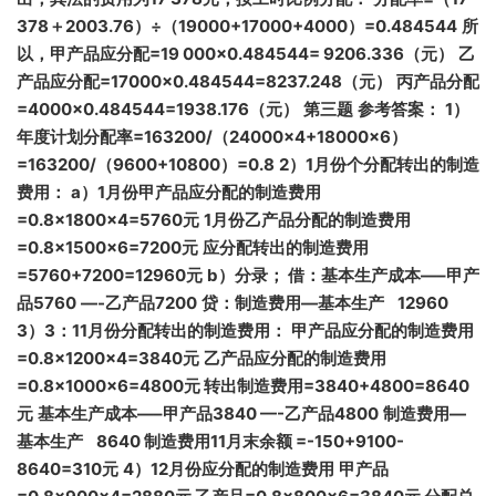
378＋2003.76）÷（19000+17000+4000）=0.484544
所
以，甲产品应分配=19 000×0.484544= 9206.336（元）
乙
产品应分配=17000×0.484544=8237.248（元）
丙产品分配
=4000×0.484544=1938.176（元）
第三题
参考答案：
1
）
年度计划分配率=163200/
（24000
×4+18000
×6
）
=163200/
（9600+10800
）=0.8
2
）1
月份个分配转出的制造
费用：
a
）1
月份甲产品应分配的制造费用
=0.8
×1800
×4=5760
元
1
月份乙产品分配的制造费用
=0.8
×1500
×6=7200
元
应分配转出的制造费用
=5760+7200=12960
元
b
）分录；
借：基本生产成本—–
甲产
品5760
—-
乙产品7200
贷：制造费用—
基本生产 12960
3
）3
：11
月份分配转出的制造费用：
甲产品应分配的制造费用
=0.8
×1200
×4=3840
元
乙产品应分配的制造费用
=0.8
×1000
×6=4800
元
转出制造费用=3840+4800=8640
元
基本生产成本—–
甲产品3840
—-
乙产品4800
制造费用—
基本生产 8640
制造费用11
月末余额 =-150+9100-
8640=310
元
4
）12
月份应分配的制造费用
甲产品