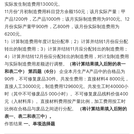
实际发生制造费用13000元。
11月份“月初制造费用科目贷方余额150元；该月实际产量：甲
产品1200件，乙产品1000件；该月实际制造费用为9100元。12
月份实际产量甲900件，乙800件，该月份实际制造费用为
6200元。
1）计算制造费用年度计划分配率；2）计算并结转1月份应分配
转出的制造费用；3）计算并结转11月应分配转出的制造费用；
4）计算并结转12月份应分配转出的制造费用，对计划制造费用
与实际制造费用差额进行调整。
（将计算结果填入后附的表一
和表二中）
第四题（
6
分）
企业本月生产A产品中的合格品为
90件，不可修复废品30件。共发生费用：直接材料4 8000元，
直接人工30000元，制造费用129600元。共发生工时40000小
时（其中不可修废品5 000小时）。不可修复废品残料价值400
元（入材料库）。直接材料费用按产量比例，加工费用按工时
比例在合格品与废品之间进行分配。
（将计算结果填入后附的
表一、表二和表三中）。
作答结果
一、单项选择题