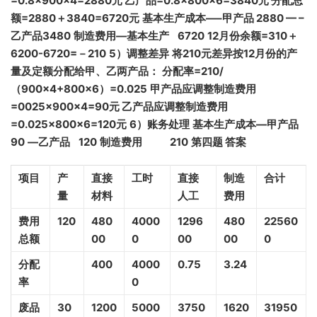
=0.8
×900
×4=2880
元
乙产品=0.8
×800
×6=3840
元
分配总
额=288
0
＋3840=6720
元
基本生产成本—–
甲产品 2880
— –
乙产品3480
制造费用—
基本生产 6720
12
月份余额=31
0
＋
6200-6720
=
－210
5
）调整差异
将210
元差异按12
月份的产
量及定额分配给甲、乙两产品：
分配率=210/
（900
×4+800
×6
）=0.025
甲产品应调整制造费用
=0025
×900
×4=90
元
乙产品应调整制造费用
=0.025
×800
×6=120
元
6
）账务处理
基本生产成本—
甲产品
90
—
乙产品 120
制造费用 210
第四题 答案
项目
产
直接
工时
直接
制造
合计
量
材料
人工
费用
费用
120
480
4000
1296
480
22560
总额
00
0
00
00
0
分配
400
4000
0.75
3.24
率
0
废品
30
1200
5000
3750
1620
31950