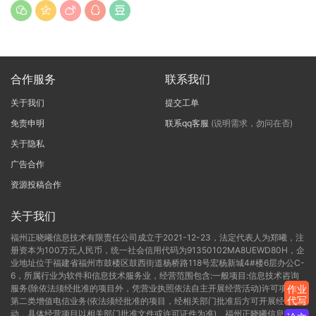
合作服务
联系我们
关于我们
提交工单
免责申明
联系qq客服
(说明需求，勿问在否)
关于隐私
广告合作
资源投稿合作
关于我们
福州正晓曦信息技术有限责任公司成立于2021-12-23，法定代表人为郑曦，注
册资本为100万元人民币，统一社会信用代码为91350102MA8UEWD80H，企
业地址位于福建省福州市鼓楼区鼓西街道杨桥路118号宏杨新城4#楼6层办公C-
6，所属行业为软件和信息技术服务业，经营范围包含:一般项目:信息技术咨询
服务(除依法须经批准的项目外，凭营业执照依法自主开展经营活动)许可项目:
作业
代写
第二类增值电信业务(依法须经批准的项目，经相关部门批准后方可开展经营活
动，具体经营项目以相关部门批准文件或许可证件为准)。福州正晓曦信息技术