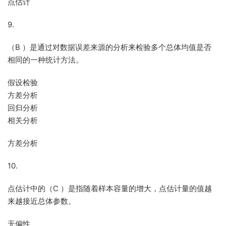
点估计
9.
（B ）是通过对数据误差来源的分析来检验多个总体均值是否
相同的一种统计方法。
假设检验
方差分析
回归分析
相关分析
方差分析
10.
点估计中的（C ）是指随着样本容量的增大，点估计量的值越
来越接近总体参数。
无偏性