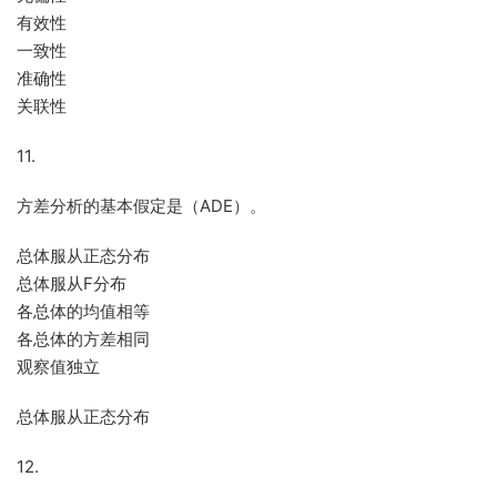
有效性
一致性
准确性
关联性
11.
方差分析的基本假定是（ADE）。
总体服从正态分布
总体服从F分布
各总体的均值相等
各总体的方差相同
观察值独立
总体服从正态分布
12.