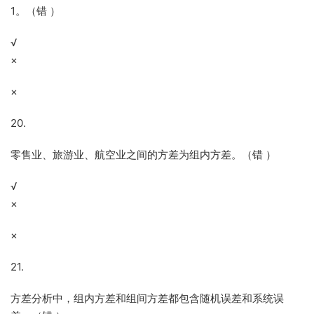
1。（错 ）
√
×
×
20.
零售业、旅游业、航空业之间的方差为组内方差。（错 ）
√
×
×
21.
方差分析中，组内方差和组间方差都包含随机误差和系统误