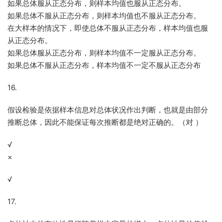
如果总体服从正态分布，则样本均值也服从正态分布。
如果总体不服从正态分布，则样本均值也不服从正态分布。
在大样本的情况下，即使总体不服从正态分布，样本均值也服
从正态分布。
如果总体服从正态分布，则样本均值不一定服从正态分布。
如果总体不服从正态分布，样本均值不一定不服从正态分布
16.
假设检验是依据样本信息对总体状况作出判断，也就是由部分
推断总体，因此不能保证每次推断都是绝对正确的。（对 ）
√
×
√
17.