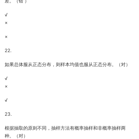
差。（错 ）
√
×
×
22.
如果总体服从正态分布，则样本均值也服从正态分布。（对）
√
×
√
23.
根据抽取的原则不同，抽样方法有概率抽样和非概率抽样两
种。（对）