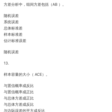
方差分析中，组间方差包括（AB ）。
随机误差
系统误差
总体标准差
样本标准差
估计标准误差
随机误差
13.
样本容量的大小（ ACE）。
与置信概率成反比
与置信概率成正比
与总体方差成正比
与总体方差成反比
与边际误差的平方成反比