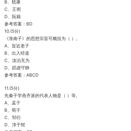
B、嵇康
C、王弼
D、阮籍
参考答案：BD
10.(5分)
《淮南子》的思想宗旨可概括为（ ）。
A、旨近老子
B、出入经道
C、淡泊无为
D、蹈虚守静
参考答案：ABCD
11.(5分)
先秦子学燕齐派的代表人物是（ ）等。
A、孟子
B、荀子
C、邹衍
D、淳于髡