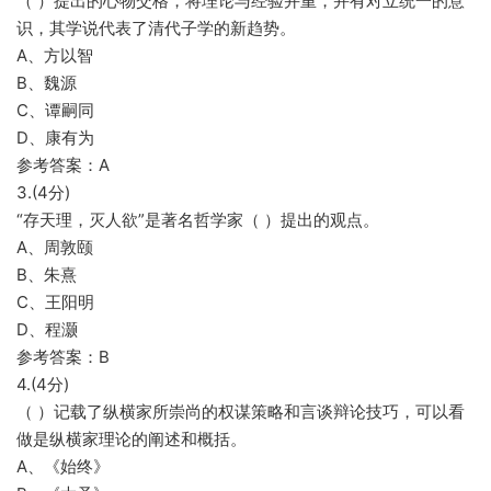
（ ）提出的心物交格，将理论与经验并重，并有对立统一的意
识，其学说代表了清代子学的新趋势。
A、方以智
B、魏源
C、谭嗣同
D、康有为
参考答案：A
3.(4分)
“存天理，灭人欲”是著名哲学家（ ）提出的观点。
A、周敦颐
B、朱熹
C、王阳明
D、程灏
参考答案：B
4.(4分)
（ ）记载了纵横家所崇尚的权谋策略和言谈辩论技巧，可以看
做是纵横家理论的阐述和概括。
A、《始终》