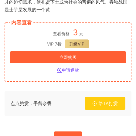
才的迫切需求，使礼贤下士成为社会的普遍的风气。春秋战国
是士阶层发展的一个黄
内容查看
3
查看价格
元
VIP 7折
升级VIP
立即购买
申请退款
点点赞赏，手留余香
给TA打赏