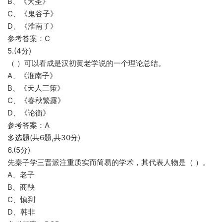
B、《大圣》
C、《鬼谷子》
D、《淮南子》
参考答案：C
5.(4分)
（ ）可以看成是汉初黄老学说的一个理论总结。
A、《淮南子》
B、《天人三策》
C、《春秋繁露》
D、《论衡》
参考答案：A
多选题(共6题,共30分)
6.(5分)
先秦子学三晋派注重质实而简易的学术，其代表人物是（ ）。
A、老子
B、商鞅
C、慎到
D、韩非