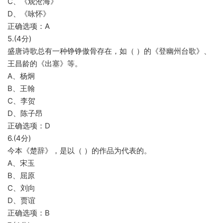
C、《观沧海》
D、《咏怀》
正确选项：A
5.(4分)
盛唐诗歌总有一种铮铮傲骨存在，如（ ）的《登幽州台歌》、
王昌龄的《出塞》等。
A、杨炯
B、王翰
C、李贺
D、陈子昂
正确选项：D
6.(4分)
今本《楚辞》，是以（ ）的作品为代表的。
A、宋玉
B、屈原
C、刘向
D、贾谊
正确选项：B