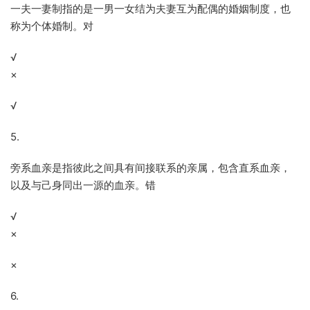
一夫一妻制指的是一男一女结为夫妻互为配偶的婚姻制度，也
称为个体婚制。对
√
×
√
5.
旁系血亲是指彼此之间具有间接联系的亲属，包含直系血亲，
以及与己身同出一源的血亲。错
√
×
×
6.