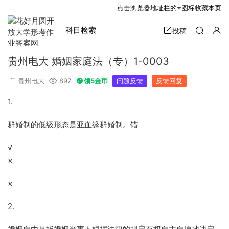
点击浏览器地址栏的⭐图标收藏本页
科目检索
投稿
贵州电大 婚姻家庭法（专）1-0003
贵州电大
897
领5金币
问题反馈
反馈回复
1.
群婚制的低级形态是亚血缘群婚制。错
√
×
×
2.