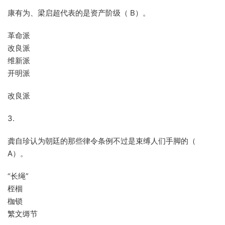
康有为、梁启超代表的是资产阶级（ B）。
革命派
改良派
维新派
开明派
改良派
3.
龚自珍认为朝廷的那些律令条例不过是束缚人们手脚的（
A）。
“长绳”
桎棝
枷锁
繁文缛节