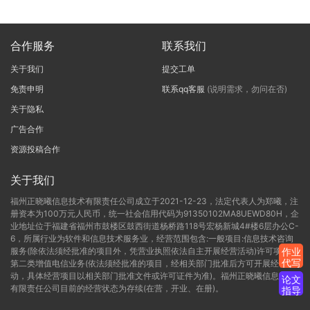
合作服务
联系我们
关于我们
提交工单
免责申明
联系qq客服
(说明需求，勿问在否)
关于隐私
广告合作
资源投稿合作
关于我们
福州正晓曦信息技术有限责任公司成立于2021-12-23，法定代表人为郑曦，注
册资本为100万元人民币，统一社会信用代码为91350102MA8UEWD80H，企
业地址位于福建省福州市鼓楼区鼓西街道杨桥路118号宏杨新城4#楼6层办公C-
6，所属行业为软件和信息技术服务业，经营范围包含:一般项目:信息技术咨询
服务(除依法须经批准的项目外，凭营业执照依法自主开展经营活动)许可项目:
作业
代写
第二类增值电信业务(依法须经批准的项目，经相关部门批准后方可开展经营活
动，具体经营项目以相关部门批准文件或许可证件为准)。福州正晓曦信息技术
论文
有限责任公司目前的经营状态为存续(在营，开业、在册)。
指导