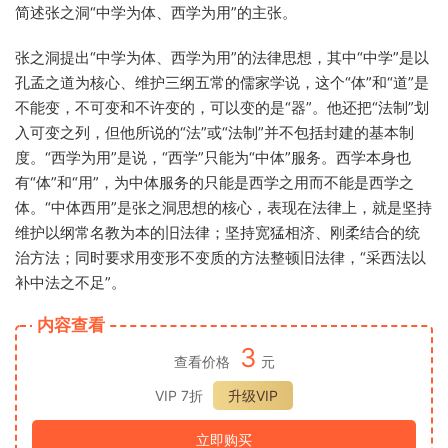
简述张之洞“中学为体、西学为用”的主张。
张之洞提出“中学为体、西学为用”的法律思想，其中“中学”是以
孔孟之道为核心、维护三纲五常的儒家学说，这个“体”和“道”是
不能变，不可变和不许变的，可以变的是“器”。他还把“法制”划
入可变之列，但他所说的“法”或“法制”并不包括封建的基本制
度。“西学为用”是说，“西学”只能为“中体”服务。西学本身也
有“体”和“用”，为中体服务的只能是西学之用而不能是西学之
体。“中体西用”是张之洞思想的核心，表现在法律上，就是坚持
维护以纲常名教为本的旧法律；坚持宽猛相济、刚柔结合的统
治方法；同时要求用变形不变质的方法整顿旧法律，“采西法以
补中法之不足”。
内容查看
3
查看价格
元
VIP 7折
升级VIP
立即购买