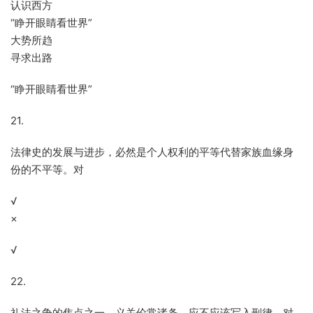
认识西方
“睁开眼睛看世界”
大势所趋
寻求出路
“睁开眼睛看世界”
21.
法律史的发展与进步，必然是个人权利的平等代替家族血缘身
份的不平等。对
√
×
√
22.
礼法之争的焦点之一，义关伦常诸条，应不应该写入刑律。对