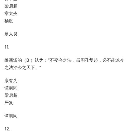
梁启超
章太炎
杨度
章太炎
11.
维新派的（B ）认为：“不变今之法，虽周孔复起，必不能以今
之法治今之天下。”
康有为
谭嗣同
梁启超
严复
谭嗣同
12.