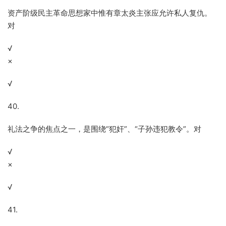
资产阶级民主革命思想家中惟有章太炎主张应允许私人复仇。
对
√
×
√
40.
礼法之争的焦点之一，是围绕“犯奸”、“子孙违犯教令”。对
√
×
√
41.