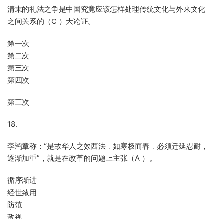
清末的礼法之争是中国究竟应该怎样处理传统文化与外来文化
之间关系的（C ）大论证。
第一次
第二次
第三次
第四次
第三次
18.
李鸿章称：“是故华人之效西法，如寒极而春，必须迁延忍耐，
逐渐加重”，就是在改革的问题上主张（A ）。
循序渐进
经世致用
防范
敌视