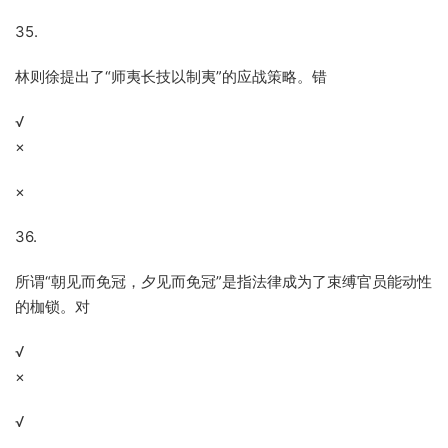
35.
林则徐提出了“师夷长技以制夷”的应战策略。错
√
×
×
36.
所谓“朝见而免冠，夕见而免冠”是指法律成为了束缚官员能动性
的枷锁。对
√
×
√