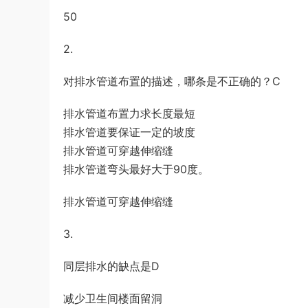
游客
下载了资源
2019年420联考《行
4小时前
50
测》真题（河南县级以上）答案及解析
2.
对排水管道布置的描述，哪条是不正确的？C
排水管道布置力求长度最短
排水管道要保证一定的坡度
排水管道可穿越伸缩缝
排水管道弯头最好大于90度。
排水管道可穿越伸缩缝
3.
同层排水的缺点是D
减少卫生间楼面留洞