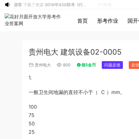
a*******
投稿收入增加60块钱
5小时前
a*******
购买了资源
代寫國立空中大學
5小时前
首页
形考作业
国开
作業
u*******
签到打卡，获得1元奖励
6小时前
游客
下载了资源
2019年广东公务员考试
7小时前
《行测》真题（县级）答案及解析
游客
下载了资源
2004年广东公务员考试
7小时前
贵州电大 建筑设备02-0005
《行测》真题(下半年）答案及解析
u*******
下载了资源
順著大腦來生活：
7小时前
從起床到就寢，用大腦喜歡的模式，活出
u*******
下载了资源
順著大腦來生活：
7小时前
贵州电大
800
领5金币
问题反馈
反
創意、健康與生產力的最高生活法
從起床到就寢，用大腦喜歡的模式，活出
u*******
购买了资源
順著大腦來生活：
7小时前
1.
創意、健康與生產力的最高生活法
從起床到就寢，用大腦喜歡的模式，活出
a*******
投稿收入增加10块钱
7小时前
創意、健康與生產力的最高生活法
u*******
加入了本站
7小时前
一般卫生间地漏的直径不小于（ C ）mm。
u*******
加入了本站
7小时前
100
1*******
登录了本站
2小时前
75
游客
下载了资源
2015年黑龙江省公务员
3小时前
50
录用考试《行测》真题（公检法卷）答案
1*******
登录了本站
4小时前
25
及解析
u*******
登录了本站
4小时前