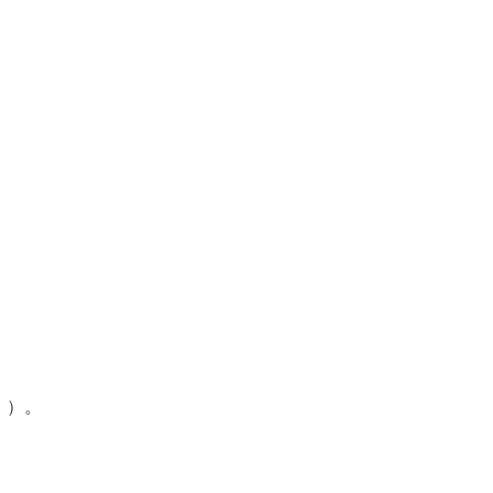
。
 ）。