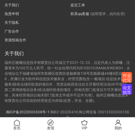
关于我们
提交工单
免责申明
联系qq客服
(说明需求，勿问在否)
关于隐私
广告合作
资源投稿合作
关于我们
福州正晓曦信息技术有限责任公司成立于2021-12-23，法定代表人为郑曦，注
册资本为100万元人民币，统一社会信用代码为91350102MA8UEWD80H，企
业地址位于福建省福州市鼓楼区鼓西街道杨桥路118号宏杨新城4#楼6层办公C-
作业
6，所属行业为软件和信息技术服务业，经营范围包含:一般项目:信息技术咨询
代写
服务(除依法须经批准的项目外，凭营业执照依法自主开展经营活动)许可项目:
论文
第二类增值电信业务(依法须经批准的项目，经相关部门批准后方可开展经营活
指导
动，具体经营项目以相关部门批准文件或许可证件为准)。福州正晓曦信息技术
有限责任公司目前的经营状态为存续(在营，开业、在册)。
闽ICP备2022000306号-1
闽B2-20220416
闽公网安备 35012302000136
号
首页
发现
VIP
我的