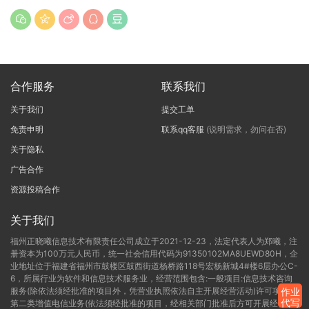
合作服务
联系我们
关于我们
提交工单
免责申明
联系qq客服
(说明需求，勿问在否)
关于隐私
广告合作
资源投稿合作
关于我们
福州正晓曦信息技术有限责任公司成立于2021-12-23，法定代表人为郑曦，注
册资本为100万元人民币，统一社会信用代码为91350102MA8UEWD80H，企
业地址位于福建省福州市鼓楼区鼓西街道杨桥路118号宏杨新城4#楼6层办公C-
6，所属行业为软件和信息技术服务业，经营范围包含:一般项目:信息技术咨询
服务(除依法须经批准的项目外，凭营业执照依法自主开展经营活动)许可项目:
作业
代写
第二类增值电信业务(依法须经批准的项目，经相关部门批准后方可开展经营活