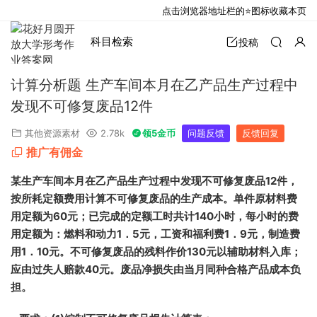
点击浏览器地址栏的⭐图标收藏本页
科目检索
投稿
计算分析题 生产车间本月在乙产品生产过程中
发现不可修复废品12件
其他资源素材
2.78k
领5金币
问题反馈
反馈回复
推广有佣金
某生产车间本月在乙产品生产过程中发现不可修复废品
12
件，
按所耗定额费用计算不可修复废品的生产成本。单件原材料费
用定额为
60
元；已完成的定额工时共计
140
小时，每小时的费
用定额为：燃料和动力
1
．
5
元，工资和福利费
1
．
9
元，制造费
用
1
．
10
元。不可修复废品的残料作价
130
元以辅助材料入库；
应由过失人赔款
40
元。废品净损失由当月同种合格产品成本负
担。