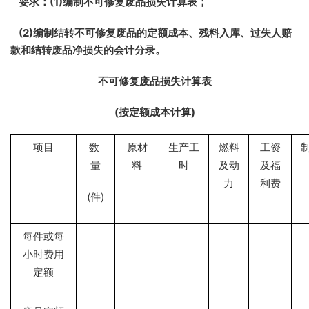
要求：
(1)
编制不可修复废品损失计算表；
(2)
编制结转不可修复废品的定额成本、残料入库、过失人赔
款和结转废品净损失的会计分录。
不可修复废品损失计算表
(
按定额成本计算
)
项目
数
原材
生产工
燃料
工资
量
料
时
及动
及福
力
利费
(
)
件
每件或每
小时费用
定额