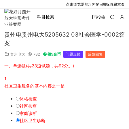
点击浏览器地址栏的⭐图标收藏本页
科目检索
投稿
贵州电贵州电大5205632 03社会医学-0002答
案
贵州电大
782
领5金币
问题反馈
反馈回复
一、单选题(共23道试题，共92分。)
1.
社区卫生服务的基本内容之一是
体格检查
社区检查
家庭诊断
社区卫生诊断