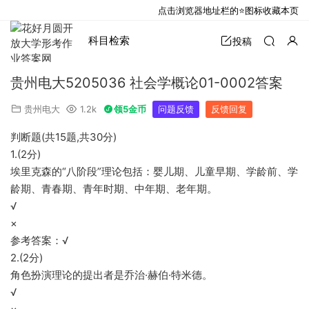
点击浏览器地址栏的⭐图标收藏本页
科目检索
投稿
贵州电大5205036 社会学概论01-0002答案
贵州电大
1.2k
领5金币
问题反馈
反馈回复
判断题(共15题,共30分)
1.(2分)
埃里克森的“八阶段”理论包括：婴儿期、儿童早期、学龄前、学
龄期、青春期、青年时期、中年期、老年期。
√
×
参考答案：√
2.(2分)
角色扮演理论的提出者是乔治·赫伯·特米德。
√