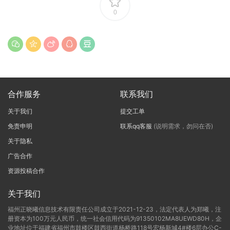
0
合作服务
联系我们
关于我们
提交工单
免责申明
联系qq客服
(说明需求，勿问在否)
关于隐私
广告合作
资源投稿合作
关于我们
福州正晓曦信息技术有限责任公司成立于2021-12-23，法定代表人为郑曦，注
册资本为100万元人民币，统一社会信用代码为91350102MA8UEWD80H，企
业地址位于福建省福州市鼓楼区鼓西街道杨桥路118号宏杨新城4#楼6层办公C-