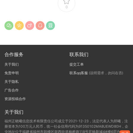
0
合作服务
联系我们
关于我们
提交工单
免责申明
联系qq客服
(说明需求，勿问在否)
关于隐私
广告合作
资源投稿合作
关于我们
福州正晓曦信息技术有限责任公司成立于2021-12-23，法定代表人为郑曦，注
册资本为100万元人民币，统一社会信用代码为91350102MA8UEWD80H，企
业地址位于福建省福州市鼓楼区鼓西街道杨桥路118号宏杨新城4#楼6层办公C-