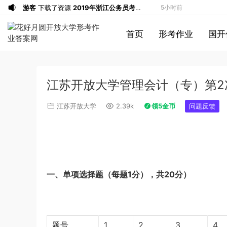
游客
下载了资源
2015年黑龙江公务员考
8小时前
试《行测》卷答案及解析
游客
下载了资源
2020年1011新疆公务员
8小时前
首页
形考作业
国开
考试《行测》真题参考答案及解析
游客
下载了资源
2020年0822贵州公务
9小时前
员考试《行测》真题参考答案及解析
游客
下载了资源
坐立不安的僵尸钥匙扣
9小时前
3d打印图纸
游客
下载了资源
2009年广东公务员考试
11小时前
江苏开放大学管理会计（专）第2
《行测》真题答案及解析
游客
下载了资源
2004年广东公务员考试
11小时前
《行测》真题(下半年）答案及解析
游客
下载了资源
2019年420联考《行
12小时前
江苏开放大学
2.39k
领5金币
问题反馈
测》真题（河南县级以上）答案及解析
游客
下载了资源
2013年广东公务员考试
14小时前
《行测》三卷答案及解析
游客
下载了资源
2015年黑龙江公务员考
14小时前
试《申论》及参考答案（公检法B）
u*******
签到打卡，获得1元奖励
16小时前
u*******
签到打卡，获得1元奖励
16小时前
一、单项选择题（每题1分），共20分）
u*******
加入了本站
29分钟前
游客
下载了资源
iPhone 16 系列之字形
50分钟前
保护壳 – 可自定义按钮颜色 | 16、16
游客
下载了资源
2017年422公务员联考
3小时前
Plus、16 Pro、16 Pro Max
《行测》真题（福建卷）答案及解析 (1)
游客
下载了资源
2013年广东公务员考试
5小时前
题号
1
2
3
4