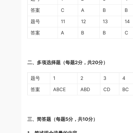
《行测》三卷答案及解析
游客
下载了资源
2019年浙江公务员考试
5小时前
答案
C
A
B
B
《申论》真题（B卷）及参考答案
题号
11
12
13
14
答案
A
B
B
C
二、多项选择题（每题2分，共20分）
题号
1
2
3
4
答案
ABCE
ABD
CD
BC
三、简答题（每题5分，共10分）