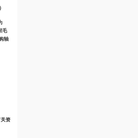
元）
为
献毛
购轴
有关资