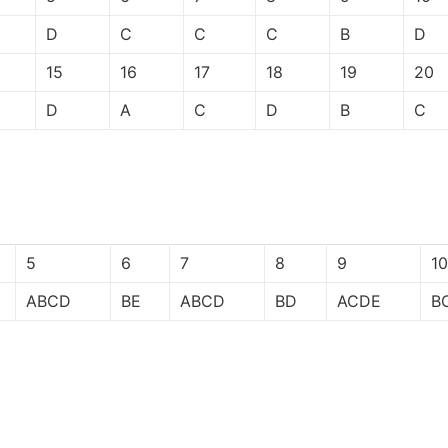
D
C
C
C
B
D
15
16
17
18
19
20
D
A
C
D
B
C
5
6
7
8
9
10
2026年春江苏开放大学形势与政策060112
2025年秋江苏开放大学形势与
ABCD
BE
ABCD
BD
ACDE
B
专题一专题二专题三专题四合集答案
专题一测试题答案
6.39k
20
2.55k
10
2026年春江苏开放大学文献检索与论文写
2025年秋江苏开放大学入学教
作060930第三次过程性作业答案
业三答案
1.07k
10
2.41k
10