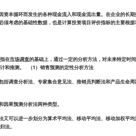
2025年秋江苏开放大学形势与政策060112
2025年秋江苏开放大学毕业教
专题一——四（合集答案）
业三答案
因资本循环而发生的各种现金流入和现金流出量。在企业的长期
3.53k
20
1.5k
10
必须考虑的基础性数据，也是计算投资项目评价指标的主要根据
2025年秋江苏开放大学形势与政策060112
2025年秋江苏开放大学计
专题四测试题答案
060019第三次形成作业（Ex
综合技能实践）
2.3k
10
643
10
2025年秋江苏开放大学形势与政策060112
2025年秋江苏开放大学马
专题三测试题答案
理060111过程性考核作业3
是指在
市场调查
的基础上，通过一定的分析方法，对未来特定时间
案
2.19k
10
1.15k
10
预计和推测。 （1）销售预测的定性分析方法
2025年秋江苏开放大学形势与政策060112
2025年秋江苏开放大学计
包括调查分析法、专家集合意见法、推销员判断法和产品生命周
专题二测试题答案
060019期末理论测试（综
2.15k
10
850
10
法和因果预测分析法两种类型。
法又可以进一步划分为算术平均法、移动平均法、移动加权平均
回归法。