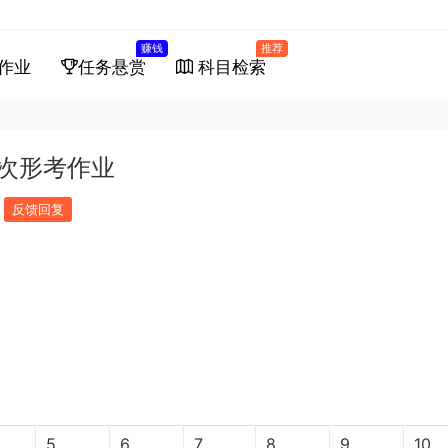
赚钱
推荐
作业
任务悬赏
科目检索
次形考作业
反馈回复
5
6
7
8
9
10