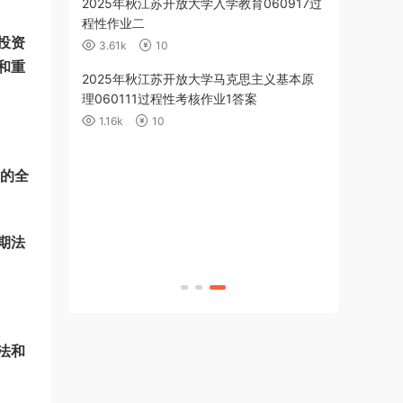
育060918作
2025年秋江苏开放大学入学教育060917过
程性作业二
投资
3.61k
10
和重
算机应用基础
2025年秋江苏开放大学马克思主义基本原
cel 数据处理
理060111过程性考核作业1答案
1.16k
10
克思主义基本原
（5-8单元）答
的全
算机应用基础
期法
合测试）答案
法和