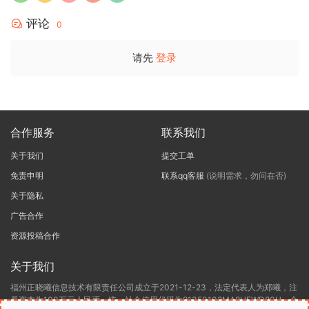
评论
0
请先
登录
合作服务
联系我们
关于我们
提交工单
免责申明
联系qq客服
(说明需求，勿问在否)
关于隐私
广告合作
资源投稿合作
关于我们
福州正晓曦信息技术有限责任公司成立于2021-12-23，法定代表人为郑曦，注
册资本为100万元人民币，统一社会信用代码为91350102MA8UEWD80H，企