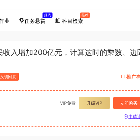
赚钱
推荐
作业
任务悬赏
科目检索
民收入增加200亿元，计算这时的乘数、边
推广
反馈回复
VIP免费
升级VIP
立即购买
申请