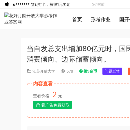
u*******
签到打卡，获得1元奖励
5小时前
u*******
登录了本站
5小时前
首页
形考作业
国开
游客
下载了资源
2013年广东公务员考试
6小时前
《行测》三卷答案及解析
游客
下载了资源
2015年黑龙江公务员考
6小时前
试《申论》及参考答案（公检法B）
游客
下载了资源
2007年黑龙江公务员考
6小时前
当自发总支出增加80亿元时，国
试《行测》卷（B）及参考答案（无解
游客
下载了资源
2016年下半年教师资格
6小时前
析，不建议做）
证考试《初中历史》题（解析）
a*******
登录了本站
7小时前
消费倾向、边际储蓄倾向。
a*******
登录了本站
7小时前
江苏开放大学
578
领5金币
问题反馈
1*******
登录了本站
7小时前
游客
下载了资源
2009年0426西藏公务
9小时前
内容查看
员考试《行测》真题答案及解析
u*******
签到打卡，获得1元奖励
9小时前
2
查看价格
元
u*******
签到打卡，获得1元奖励
9小时前
看广告免费获取
u*******
签到打卡，获得1元奖励
1小时前
游客
下载了资源
2019年420联考《行
4小时前
测》真题（河南县级以上）答案及解析
游客
下载了资源
2020年0726浙江公务
4小时前