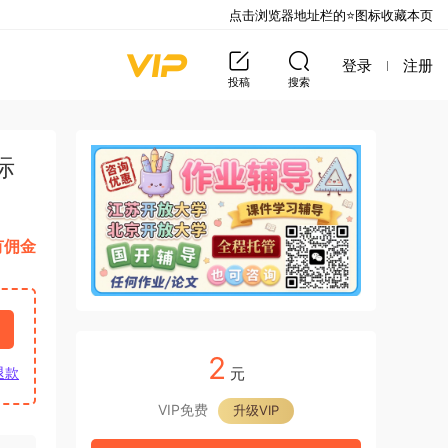
点击浏览器地址栏的⭐图标收藏本页
登录
注册
投稿
搜索
际
有佣金
2
元
退款
VIP免费
升级VIP