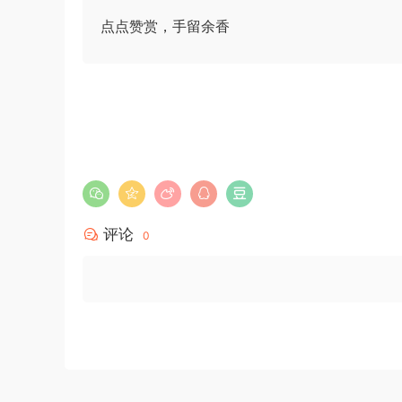
员考试《行测》真题（B卷）参考答案及
游客
下载了资源
2022年北京公务员考试
4小时前
点点赞赏，手留余香
解析
行测试题答案解析
评论
0