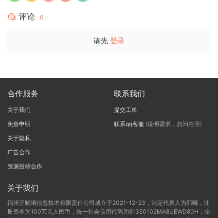
评论
0
请先
登录
合作服务
联系我们
关于我们
提交工单
免责申明
联系qq客服
(说明需求，勿问在否)
关于隐私
广告合作
资源投稿合作
关于我们
福州正晓曦信息技术有限责任公司成立于2021-12-23，法定代表人为郑曦，注
册资本为100万元人民币，统一社会信用代码为91350102MA8UEWD80H，企