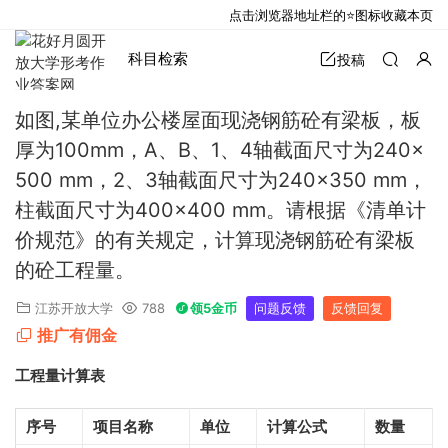
点击浏览器地址栏的⭐图标收藏本页
科目检索
投稿
如图,某单位办公楼屋面现浇钢筋砼有梁板，板
厚为100mm，A、B、1、4轴截面尺寸为240×
500 mm，2、3轴截面尺寸为240×350 mm，
柱截面尺寸为400×400 mm。请根据《清单计
价规范》的有关规定，计算现浇钢筋砼有梁板
的砼工程量。
江苏开放大学
788
领5金币
问题反馈
反馈回复
推广有佣金
工程量计算表
序号
项目名称
单位
计算公式
数量