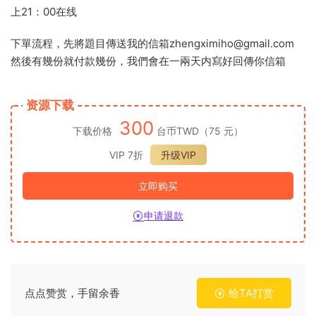
上21：00在线
下單流程，先將題目傳送我的信箱zhengximiho@gmail.com
然後有幾份就付款幾份，我們會在一兩天内寫好回傳你信箱
资源下载
300
下载价格
台币TWD（75 元）
VIP 7折
升级VIP
立即购买
申请退款
点点赞赏，手留余香
给TA打赏