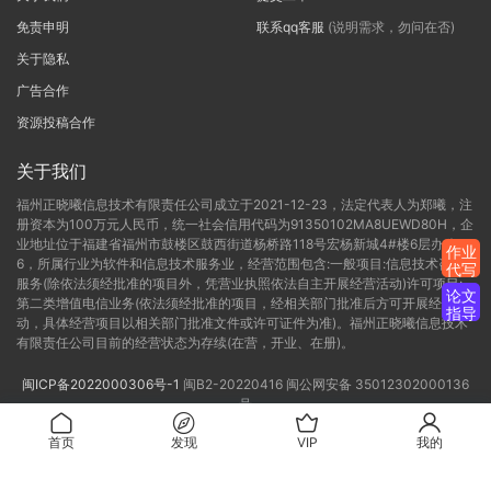
免责申明
联系qq客服
(说明需求，勿问在否)
关于隐私
广告合作
资源投稿合作
关于我们
福州正晓曦信息技术有限责任公司成立于2021-12-23，法定代表人为郑曦，注
册资本为100万元人民币，统一社会信用代码为91350102MA8UEWD80H，企
业地址位于福建省福州市鼓楼区鼓西街道杨桥路118号宏杨新城4#楼6层办公C-
作业
6，所属行业为软件和信息技术服务业，经营范围包含:一般项目:信息技术咨询
代写
服务(除依法须经批准的项目外，凭营业执照依法自主开展经营活动)许可项目:
论文
第二类增值电信业务(依法须经批准的项目，经相关部门批准后方可开展经营活
指导
动，具体经营项目以相关部门批准文件或许可证件为准)。福州正晓曦信息技术
有限责任公司目前的经营状态为存续(在营，开业、在册)。
闽ICP备2022000306号-1
闽B2-20220416
闽公网安备 35012302000136
号
首页
发现
VIP
我的