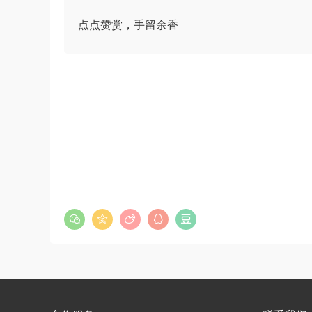
证考试《教育知识与能力》（中学）真题
u*******
签到打卡，获得1元奖励
5小时前
点点赞赏，手留余香
（解析）