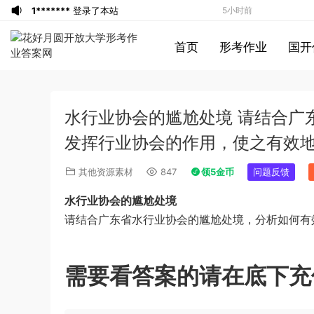
1*******
登录了本站
5小时前
游客
下载了资源
2019年420联考《行
6小时前
首页
形考作业
国开
测》真题（河南县级以上）答案及解析
u*******
签到打卡，获得1元奖励
6小时前
游客
下载了资源
2013年广东公务员考试
7小时前
《行测》三卷答案及解析
游客
下载了资源
2015年河南公务员考试
7小时前
水行业协会的尴尬处境 请结合广
《行测》真题答案及解析
u*******
签到打卡，获得1元奖励
9小时前
u*******
登录了本站
9小时前
发挥行业协会的作用，使之有效
u*******
签到打卡，获得1元奖励
9小时前
其他资源素材
847
领5金币
问题反馈
u*******
登录了本站
9小时前
水行业协会的尴尬处境
u*******
登录了本站
10小时前
请结合广东省水行业协会的尴尬处境，分析如何有
游客
下载了资源
2013年921公务员考试
10小时前
联考《行测》真题答案及解析（河南卷）
u*******
签到打卡，获得1元奖励
11小时前
(1)
游客
下载了资源
2018年下半年教师资格
2分钟前
需要看答案的请在底下充
证考试《初中化学》题解析
游客
下载了资源
2015年上半年教师资格
3小时前
证考试《初中英语》真题解析
游客
下载了资源
2014年下半年教师资格
3小时前