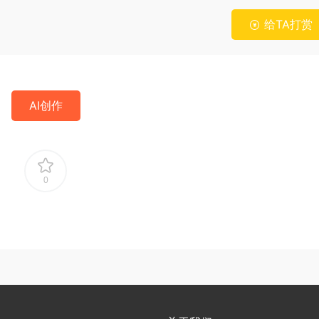
给TA打赏
AI创作
0