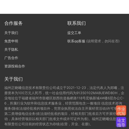
合作服务
联系我们
关于我们
提交工单
免责申明
联系qq客服
(说明需求，勿问在否)
关于隐私
广告合作
资源投稿合作
关于我们
福州正晓曦信息技术有限责任公司成立于2021-12-23，法定代表人为郑曦，注
册资本为100万元人民币，统一社会信用代码为91350102MA8UEWD80H，企
业地址位于福建省福州市鼓楼区鼓西街道杨桥路118号宏杨新城4#楼6层办公C-
6，所属行业为软件和信息技术服务业，经营范围包含:一般项目:信息技术咨询
服务(除依法须经批准的项目外，凭营业执照依法自主开展经营活动)许可项目:
作业
代写
第二类增值电信业务(依法须经批准的项目，经相关部门批准后方可开展经营活
动，具体经营项目以相关部门批准文件或许可证件为准)。福州正晓曦信息技术
论文
有限责任公司目前的经营状态为存续(在营，开业、在册)。
指导