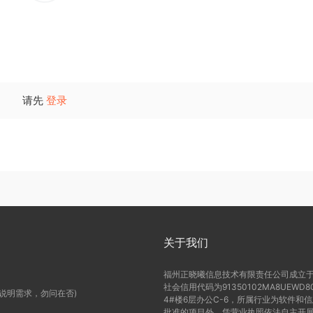
请先
登录
关于我们
福州正晓曦信息技术有限责任公司成立于2
社会信用代码为91350102MA8UE
(说明需求，勿问在否)
4#楼6层办公C-6，所属行业为软件和
批准的项目外，凭营业执照依法自主开展