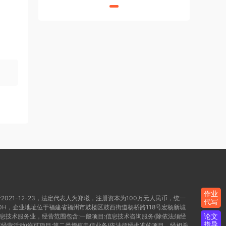
作业
021-12-23，法定代表人为郑曦，注册资本为100万元人民币，统一
代写
WD80H，企业地址位于福建省福州市鼓楼区鼓西街道杨桥路118号宏杨新城
论文
信息技术服务业，经营范围包含:一般项目:信息技术咨询服务(除依法须经
指导
经营活动)许可项目:第二类增值电信业务(依法须经批准的项目，经相关