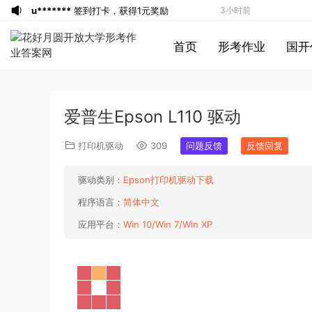
u*******
签到打卡，获得1元奖励
3小时前
u*******
签到打卡，获得1元奖励
3小时前
首页
形考作业
国开
游客
下载了资源
2016年重庆市公务员考
3小时前
试《行测》真题（下半年卷）答案及解析
游客
下载了资源
2004年广东公务员考试
4小时前
《行测》真题(下半年）答案及解析
u*******
签到打卡，获得1元奖励
5小时前
爱普生Epson L110 驱动
u*******
登录了本站
5小时前
u*******
登录了本站
5小时前
打印机驱动
309
问题反馈
反馈回复
u*******
登录了本站
5小时前
u*******
登录了本站
5小时前
驱动类别：
Epson打印机驱动下载
u*******
登录了本站
5小时前
程序语言：
简体中文
游客
下载了资源
2013年921公务员考试
5小时前
应用平台：
Win 10/Win 7/Win XP
联考《行测》真题答案及解析（河南卷）
游客
下载了资源
2016年下半年教师资格
1分钟前
(1)
证考试《初中历史》题（解析）
a*******
登录了本站
53分钟前
a*******
登录了本站
53分钟前
1*******
登录了本站
59分钟前