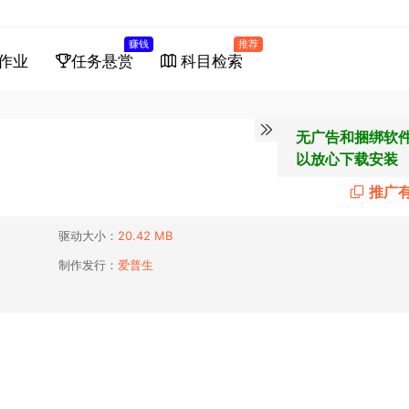
赚钱
推荐
作业
任务悬赏
科目检索
无广告和捆绑软
以放心下载安装
推广
驱动大小：
20.42 MB
制作发行：
爱普生