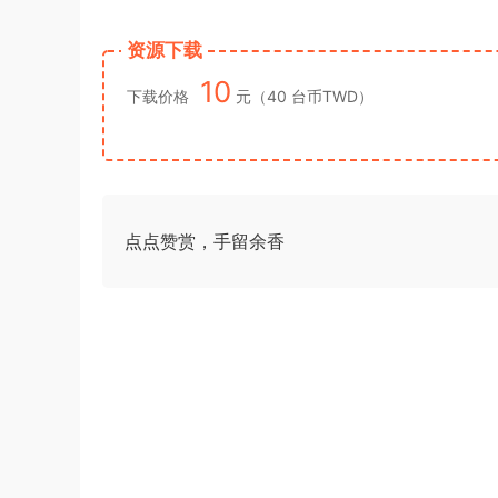
游客
下载了资源
2009年0426西藏公务
2小时前
资源下载
员考试《行测》真题答案及解析
10
下载价格
元（40 台币TWD）
点点赞赏，手留余香