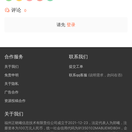
评论
0
请先
登录
合作服务
联系我们
关于我们
提交工单
免责申明
联系qq客服
(说明需求，勿问在否)
关于隐私
广告合作
资源投稿合作
关于我们
福州正晓曦信息技术有限责任公司成立于2021-12-23，法定代表人为郑曦，注
册资本为100万元人民币，统一社会信用代码为91350102MA8UEWD80H，企