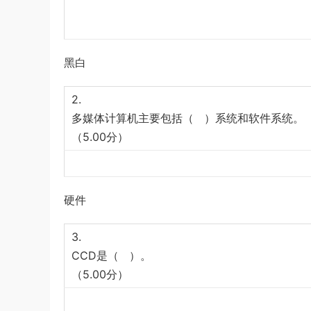
《行测》真题答案及解析
游客
下载了资源
2004年广东公务员考试
11小时前
《行测》真题(下半年）答案及解析
黑白
2.
多媒体计算机主要包括（ ）系统和软件系统。
（5.00分）
硬件
3.
CCD是（ ）。
（5.00分）