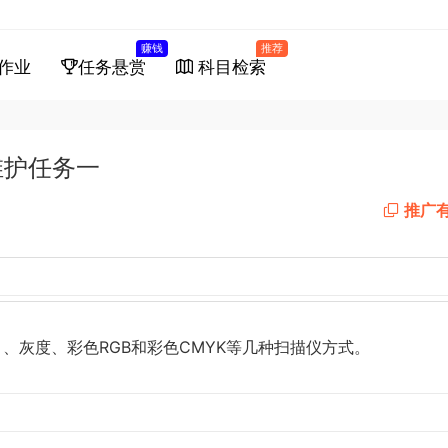
赚钱
推荐
作业
任务悬赏
科目检索
维护任务一
推广
、灰度、彩色RGB和彩色CMYK等几种扫描仪方式。