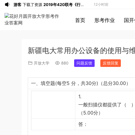
游客
下载了资源
2019年420联考《行
12小时前
测》真题（河南县级以上）答案及解析
游客
下载了资源
2013年广东公务员考试
14小时前
首页
形考作业
国开
《行测》三卷答案及解析
游客
下载了资源
2015年黑龙江公务员考
14小时前
试《申论》及参考答案（公检法B）
u*******
签到打卡，获得1元奖励
15小时前
u*******
签到打卡，获得1元奖励
16小时前
新疆电大常用办公设备的使用与
u*******
加入了本站
9分钟前
游客
下载了资源
iPhone 16 系列之字形
30分钟前
开放大学
880
问题反馈
反馈回复
保护壳 – 可自定义按钮颜色 | 16、16
游客
下载了资源
2017年422公务员联考
2小时前
Plus、16 Pro、16 Pro Max
《行测》真题（福建卷）答案及解析 (1)
游客
下载了资源
2013年广东公务员考试
4小时前
一、填空题(每空5 分，共30分)（总分30.00）
《行测》三卷答案及解析
游客
下载了资源
2019年浙江公务员考试
5小时前
《申论》真题（B卷）及参考答案
游客
下载了资源
2015年黑龙江公务员考
8小时前
1.
试《行测》卷答案及解析
游客
下载了资源
2020年1011新疆公务员
一般扫描仪都提供了（ ）
8小时前
（5.00分）
考试《行测》真题参考答案及解析
游客
下载了资源
2020年0822贵州公务
8小时前
员考试《行测》真题参考答案及解析
游客
下载了资源
坐立不安的僵尸钥匙扣
9小时前
答：
3d打印图纸
游客
下载了资源
2009年广东公务员考试
11小时前