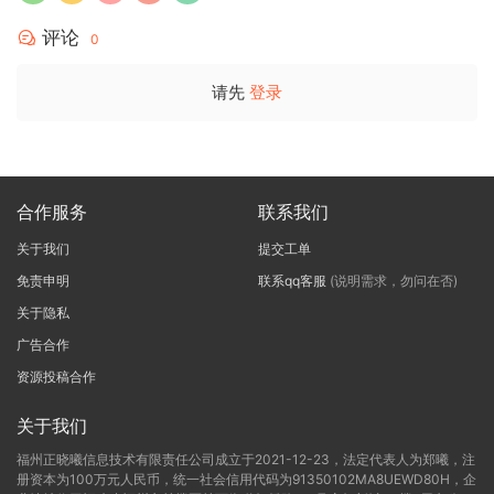
评论
0
请先
登录
合作服务
联系我们
关于我们
提交工单
免责申明
联系qq客服
(说明需求，勿问在否)
关于隐私
广告合作
资源投稿合作
关于我们
福州正晓曦信息技术有限责任公司成立于2021-12-23，法定代表人为郑曦，注
册资本为100万元人民币，统一社会信用代码为91350102MA8UEWD80H，企