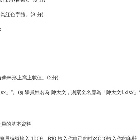
定為紅色字體。(3 分)
:
每條棒形上寫上數值。(2分)
sx」”。(如學員姓名為 陳大文，則案全名應為「陳大文1.xlsx」°)
位會員的基本資料
10 會員編號輸入 1009、B10 輸入你自己的姓名C10輸入你的年齡、