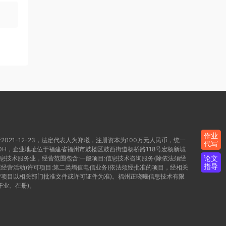
作业
021-12-23，法定代表人为郑曦，注册资本为100万元人民币，统一
代写
WD80H，企业地址位于福建省福州市鼓楼区鼓西街道杨桥路118号宏杨新城
论文
信息技术服务业，经营范围包含:一般项目:信息技术咨询服务(除依法须经
指导
经营活动)许可项目:第二类增值电信业务(依法须经批准的项目，经相关
项目以相关部门批准文件或许可证件为准)。福州正晓曦信息技术有限
开业、在册)。