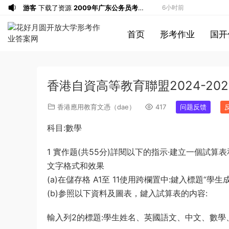
游客
下载了资源
2009年广东公务员考试
6小时前
《行测》真题答案及解析
游客
下载了资源
2004年广东公务员考试
6小时前
首页
形考作业
国开
《行测》真题(下半年）答案及解析
游客
下载了资源
2019年420联考《行
7小时前
测》真题（河南县级以上）答案及解析
游客
下载了资源
2013年广东公务员考试
9小时前
《行测》三卷答案及解析
游客
下载了资源
2015年黑龙江公务员考
9小时前
香港自資高等教育聯盟2024-20
试《申论》及参考答案（公检法B）
u*******
签到打卡，获得1元奖励
10小时前
u*******
签到打卡，获得1元奖励
11小时前
香港應用教育文憑（dae）
417
问题反馈
u*******
签到打卡，获得1元奖励
12小时前
科目:數學
游客
下载了资源
2009年黑龙江省申论
13小时前
（A卷）真题及参考答案
u*******
签到打卡，获得1元奖励
13小时前
1 實作题(共55分)詳閱以下的指示·建立一個
u*******
签到打卡，获得1元奖励
13小时前
文字格式和效果
游客
下载了资源
2019年浙江公务员考试
2分钟前
(a)在儲存格 A1至 11使用跨欄置中:鍵入標題“學生成績
《申论》真题（B卷）及参考答案
游客
下载了资源
2015年黑龙江公务员考
3小时前
(b)参照以下資料及圖表，鍵入試算表的内容:
试《行测》卷答案及解析
游客
下载了资源
2020年1011新疆公务员
3小时前
輸入列2的標題:學生姓名、英國語文、中文、數學、
考试《行测》真题参考答案及解析
游客
下载了资源
2020年0822贵州公务
3小时前