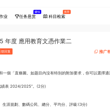
赚钱
推荐
作业
任务悬赏
科目检索
25 年度 應用教育文憑作業二
推广
反馈回复
試算表和一個「直條圖。如题目内沒有特别的附加要求，你可以選擇適
表 2024/2025”。(2分)
生涯規劃、數碼公民、總分、平均分、評級:(3分)