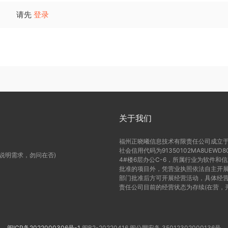
请先
登录
关于我们
福州正晓曦信息技术有限责任公司成立于2
社会信用代码为91350102MA8UE
(说明需求，勿问在否)
4#楼6层办公C-6，所属行业为软件和
批准的项目外，凭营业执照依法自主开展
部门批准后方可开展经营活动，具体经营
责任公司目前的经营状态为存续(在营，
闽ICP备2022000306号-1
闽B2-20220416
闽公网安备 35012302000136号