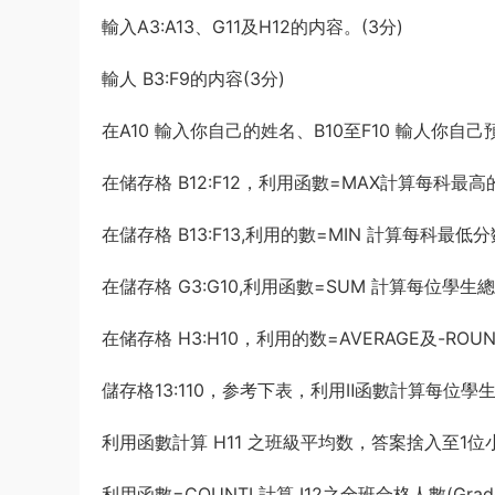
员考试《行测》真题参考答案及解析
游客
下载了资源
坐立不安的僵尸钥匙扣
4小时前
輸入A3:A13、G11及H12的内容。(3分)
3d打印图纸
輸人 B3:F9的内容(3分)
在A10 輸入你自己的姓名、B10至F10 輸人你
在储存格 B12:F12，利用函數=MAX計算每科最高
在儲存格 B13:F13,利用的數=MIN 計算每科最低分数
在儲存格 G3:G10,利用函數=SUM 計算每位學生總
在储存格 H3:H10，利用的数=AVERAGE及-R
儲存格13:110，参考下表，利用Ⅱ函數計算每位學生
利用函數計算 H11 之班級平均数，答案捨入至1位小
利用函數=COUNTI 計算 I12之全班合格人數(Grad