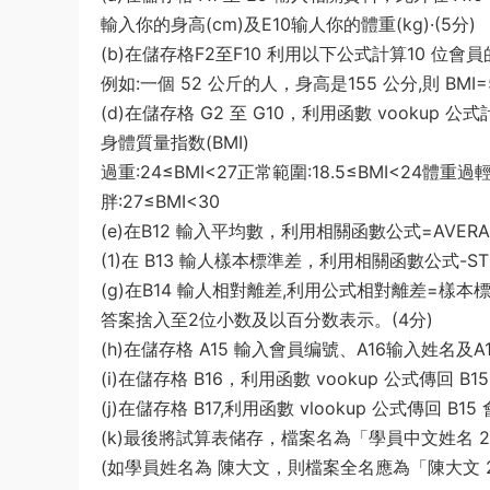
輸入你的身高(cm)及E10输人你的體重(kg)·(5分)
(b)在儲存格F2至F10 利用以下公式計算10 位會員的
例如:一個 52 公斤的人，身高是155 公分,則 BMI=5
(d)在儲存格 G2 至 G10，利用函數 vookup 
身體質量指数(BMI)
過重:24≤BMI<27正常範圍:18.5≤BMI<24體重過輕
胖:27≤BMI<30
(e)在B12 輸入平均數，利用相關函數公式=AVER
(1)在 B13 輸人樣本標準差，利用相關函數公式-ST
(g)在B14 輸人相對離差,利用公式相對離差=樣本標準
答案捨入至2位小数及以百分数表示。(4分)
(h)在儲存格 A15 輸入會員编號、A16输入姓名及A1
(i)在儲存格 B16，利用函數 vookup 公式傳回 
(j)在儲存格 B17,利用函數 vlookup 公式傳回 B15
(k)最後將試算表储存，檔案名為「學員中文姓名 2.xl
(如學員姓名為 陳大文，則檔案全名應為「陳大文 2.xl