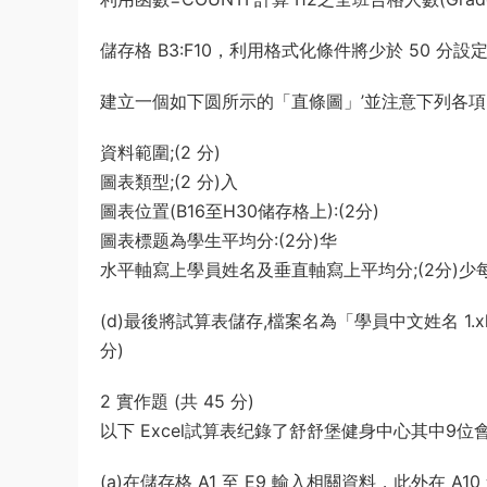
儲存格 B3:F10，利用格式化條件將少於 50 分設
建立一個如下圆所示的「直條圖」’並注意下列各項
資料範圍;(2 分)
圖表類型;(2 分)入
圖表位置(B16至H30储存格上):(2分)
圖表標题為學生平均分:(2分)华
水平軸寫上學員姓名及垂直軸寫上平均分;(2分)少
(d)最後將試算表儲存,檔案名為「學員中文姓名 1.xl
分)
2 實作題 (共 45 分)
以下 Excel試算表纪錄了舒舒堡健身中心其中9
(a)在儲存格 A1 至 E9 輸入相關資料，此外在 A