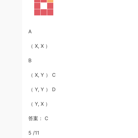
A
（ X, X ）
B
（ X, Y ） C
（ Y, Y ） D
（ Y, X ）
答案： C
5 /11