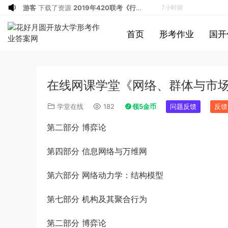
游客
下载了资源
2020年0726浙江公务
7小时前
员考试《行测》真题（B卷）参考答案及
游客
下载了资源
2022年北京公务员考试
7小时前
首页
形考作业
国开
解析
行测试题答案解析
u*******
签到打卡，获得1元奖励
8小时前
u*******
登录了本站
8小时前
游客
下载了资源
2013年广东公务员考试
9小时前
在线网课学堂《网络、群体与市
《行测》三卷答案及解析
游客
下载了资源
2015年黑龙江公务员考
9小时前
试《申论》及参考答案（公检法B）
游客
下载了资源
2007年黑龙江公务员考
9小时前
学堂在线
182
领5金币
问题反馈
反馈
试《行测》卷（B）及参考答案（无解
游客
下载了资源
2016年下半年教师资格
10小时前
第二部分 博弈论
析，不建议做）
证考试《初中历史》题（解析）
a*******
登录了本站
10小时前
游客
下载了资源
2019年浙江公务员考试
24分钟前
第四部分 信息网络与万维网
《申论》真题（B卷）及参考答案
游客
下载了资源
2015年黑龙江省公务员
46分钟前
第六部分 网络动力学：结构模型
录用考试《行测》真题（边远地区卷）答
游客
下载了资源
2021年北京公务员考试
1小时前
案及解析
《行测》真题（区级及以上）参考答案及
u*******
签到打卡，获得1元奖励
2小时前
第七部分 机构及其聚合行为
解析
u*******
签到打卡，获得1元奖励
3小时前
u*******
签到打卡，获得1元奖励
4小时前
第二部分 博弈论