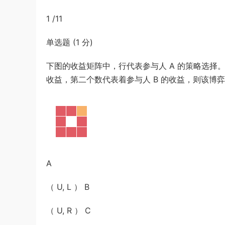
游客
下载了资源
2019年420联考《行
7小时前
1 /11
测》真题（河南县级以上）答案及解析
单选题 (1 分)
下图的收益矩阵中，行代表参与人 A 的策略选择。
收益，第二个数代表着参与人 B 的收益，则该博弈的
A
（ U, L ） B
（ U, R ） C