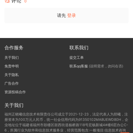
评论
0
请先
登录
合作服务
联系我们
关于我们
提交工单
免责申明
联系qq客服
(说明需求，勿问在否)
关于隐私
广告合作
资源投稿合作
关于我们
福州正晓曦信息技术有限责任公司成立于2021-12-23，法定代表人为郑曦，注
册资本为100万元人民币，统一社会信用代码为91350102MA8UEWD80H，企
业地址位于福建省福州市鼓楼区鼓西街道杨桥路118号宏杨新城4#楼6层办公C-
6，所属行业为软件和信息技术服务业，经营范围包含:一般项目:信息技术咨询