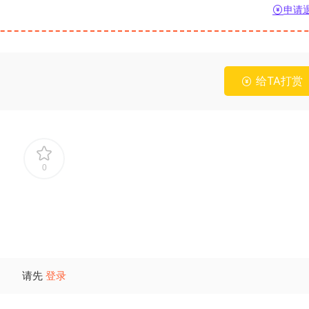
申请
的未来更美好专题测验
1.36k
10
4.91k
5
2024春北京开放大学“形势与政策” 实践教
北京开放大学形势与政策专
学任务
822
20
3.27k
5
给TA打赏
北京开放大学计算机应用基础（2）4.4 实
北京开放大学形势与政策专
训任务4-1作业 (10分,必做)
1.6k
15
2.59k
5
2023春季学期北京开放大学“形势与政策
北京开放大学形势与政策专
0
（2）
3.26k
10
4.44k
5
北京开放大学形势与政策专题测验十题库
北京开放大学形势与政策专
3.83k
5
4.45k
5
请先
登录