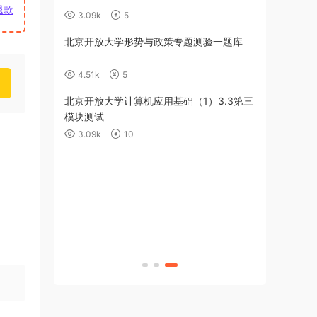
退款
3.09k
5
题测验七题库
北京开放大学形势与政策专题测验一题库
4.51k
5
题测验六题库
北京开放大学计算机应用基础（1）3.3第三
模块测试
3.09k
10
题测验五题库
题测验四题库