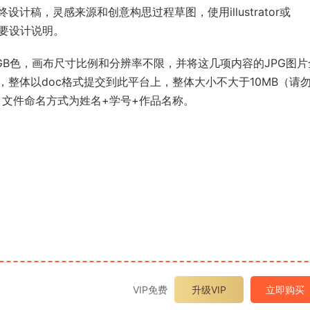
设计稿，灵感来源和创意构思过程草图，使用illustrator或
字简要设计说明。
RGB色，画布尺寸比例和分辨率不限，并将这几项内容的JPG图片
明，整体以doc格式提交到此平台上，整体大小不大于10MB（请
，文件命名方式为姓名+学号+作品名称。
北京开放大学马克思主义基本原理概论终结
北京开放大学形势与政策专
考试
656
20
2.48k
5
VIP免费
升级VIP
立即购买
北京开放大学形势与政策（本2）第二讲：
北京开放大学形势与政策专
思政课全市一堂课——科技现代化，让我们