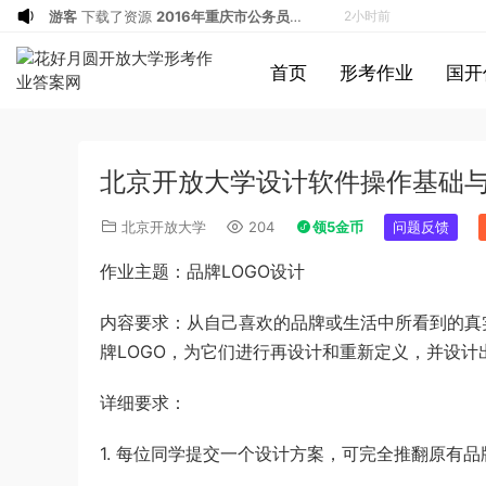
游客
下载了资源
2004年广东公务员考试
3小时前
《行测》真题(下半年）答案及解析
u*******
签到打卡，获得1元奖励
4小时前
首页
形考作业
国开
u*******
登录了本站
4小时前
u*******
登录了本站
4小时前
u*******
登录了本站
4小时前
北京开放大学设计软件操作基础与应用
u*******
登录了本站
4小时前
u*******
登录了本站
4小时前
北京开放大学
204
领5金币
问题反馈
游客
下载了资源
2013年921公务员考试
5小时前
作业主题：品牌LOGO设计
联考《行测》真题答案及解析（河南卷）
游客
下载了资源
2016年重庆市公务员考
6小时前
(1)
试《行测》真题（下半年卷）答案及解析
游客
下载了资源
2022年北京公务员考试
6小时前
内容要求：从自己喜欢的品牌或生活中所看到的真
行测试题答案解析
u*******
签到打卡，获得1元奖励
6小时前
牌LOGO，为它们进行再设计和重新定义，并设计
1*******
登录了本站
3分钟前
详细要求：
游客
下载了资源
2009年0426西藏公务
1小时前
员考试《行测》真题答案及解析
u*******
签到打卡，获得1元奖励
2小时前
1. 每位同学提交一个设计方案，可完全推翻原有
u*******
签到打卡，获得1元奖励
2小时前