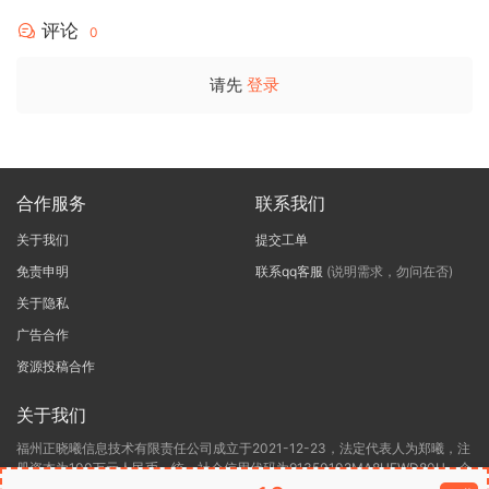
评论
0
请先
登录
合作服务
联系我们
关于我们
提交工单
免责申明
联系qq客服
(说明需求，勿问在否)
关于隐私
广告合作
资源投稿合作
关于我们
福州正晓曦信息技术有限责任公司成立于2021-12-23，法定代表人为郑曦，注
册资本为100万元人民币，统一社会信用代码为91350102MA8UEWD80H，企
业地址位于福建省福州市鼓楼区鼓西街道杨桥路118号宏杨新城4#楼6层办公C-