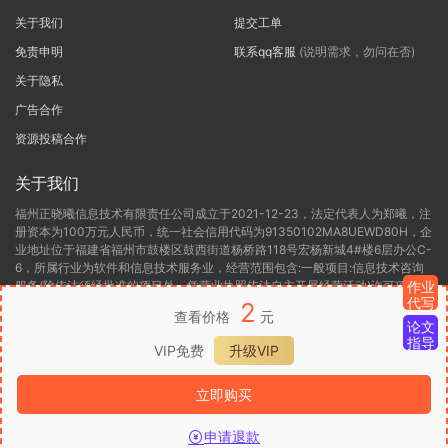
关于我们
提交工单
免责申明
联系qq客服
(说明需求，勿问在否)
关于隐私
广告合作
资源投稿合作
关于我们
福州正晓曦信息技术有限责任公司成立于2021-12-23，法定代表人为郑曦，注
册资本为100万元人民币，统一社会信用代码为91350102MA8UEWD80H，企
业地址位于福建省福州市鼓楼区鼓西街道杨桥路118号宏杨新城4#楼6层办公C-
6，所属行业为软件和信息技术服务业，经营范围包含:一般项目:信息技术咨询
服务(除依法须经批准的项目外，凭营业执照依法自主开展经营活动)许可项目:
作业
代写
第二类增值电信业务(依法须经批准的项目，经相关部门批准后方可开展经营活
2
查看价格
元
动，具体经营项目以相关部门批准文件或许可证件为准)。福州正晓曦信息技术
论文
有限责任公司目前的经营状态为存续(在营，开业、在册)。
指导
VIP免费
升级VIP
闽ICP备2022000306号-1
闽B2-20220416
闽公网安备 35012302000136
立即购买
号
申请退款