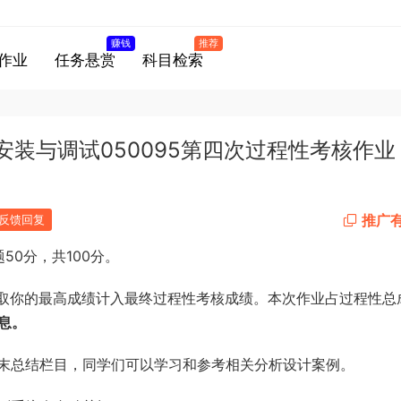
赚钱
推荐
作业
任务悬赏
科目检索
安装与调试050095第四次过程性考核作业
推广
反馈回复
0分，共100分。
将取你的最高成绩计入最终过程性考核成绩。本次作业占过程性总
息。
末总结栏目，同学们可以学习和参考相关分析设计案例。