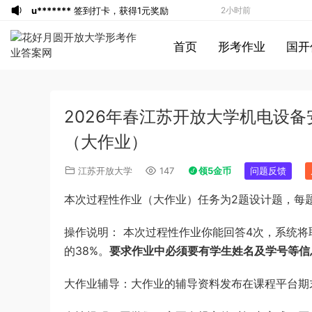
u*******
签到打卡，获得1元奖励
2小时前
游客
下载了资源
2016年重庆市公务员考
3小时前
首页
形考作业
国开
试《行测》真题（下半年卷）答案及解析
游客
下载了资源
2004年广东公务员考试
3小时前
《行测》真题(下半年）答案及解析
u*******
签到打卡，获得1元奖励
4小时前
u*******
登录了本站
4小时前
2026年春江苏开放大学机电设备
u*******
登录了本站
4小时前
u*******
登录了本站
5小时前
（大作业）
u*******
登录了本站
5小时前
江苏开放大学
147
领5金币
问题反馈
u*******
登录了本站
5小时前
本次过程性作业（大作业）任务为2题设计题，每题5
游客
下载了资源
2013年921公务员考试
5小时前
联考《行测》真题答案及解析（河南卷）
游客
下载了资源
2016年重庆市公务员考
6小时前
操作说明： 本次过程性作业你能回答4次，系统
(1)
试《行测》真题（下半年卷）答案及解析
a*******
登录了本站
9分钟前
的38%。
要求作业中必须要有学生姓名及学号等信
a*******
登录了本站
9分钟前
1*******
大作业辅导：大作业的辅导资料发布在课程平台期
登录了本站
15分钟前
游客
下载了资源
2009年0426西藏公务
2小时前