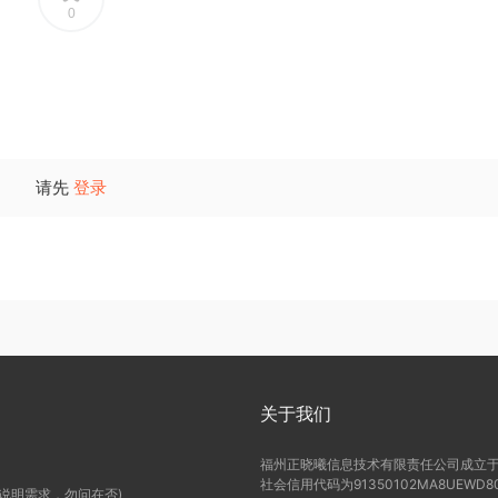
0
请先
登录
关于我们
福州正晓曦信息技术有限责任公司成立于2
社会信用代码为91350102MA8UE
(说明需求，勿问在否)