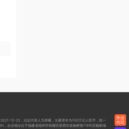
作业
021-12-23，法定代表人为郑曦，注册资本为100万元人民币，统一
代写
WD80H，企业地址位于福建省福州市鼓楼区鼓西街道杨桥路118号宏杨新城