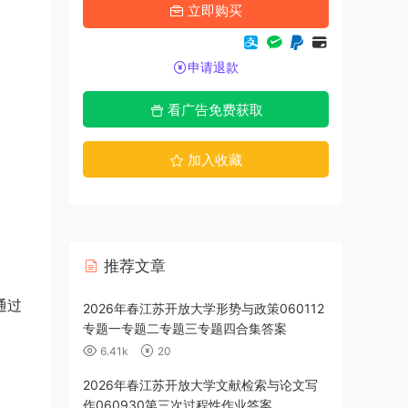
立即购买
申请退款
看广告免费获取
加入收藏
推荐文章
通过
2026年春江苏开放大学形势与政策060112
2025年秋江
专题一专题二专题三专题四合集答案
专题一测试题
6.41k
20
2.55k
2026年春江苏开放大学文献检索与论文写
2025年秋江
作060930第三次过程性作业答案
业三答案