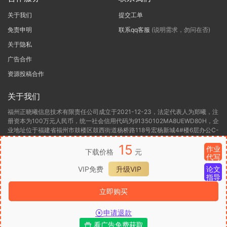
关于我们
提交工单
免责申明
联系qq客服
(说明需求，勿问在否)
关于隐私
广告合作
资源投稿合作
关于我们
福州正晓曦信息技术有限责任公司成立于2021-12-23，法定代表人为郑曦，注
册资本为100万元人民币，统一社会信用代码为91350102MA8UEWD80H，企
业地址位于福建省福州市鼓楼区鼓西街道杨桥路118号宏杨新城4#楼6层办公C-
6，所属行业为软件和信息技术服务业，经营范围包含:一般项目:信息技术咨询
15
服务(除依法须经批准的项目外，凭营业执照依法自主开展经营活动)许可项目:
作业
下载价格
元
代写
第二类增值电信业务(依法须经批准的项目，经相关部门批准后方可开展经营活
动，具体经营项目以相关部门批准文件或许可证件为准)。福州正晓曦信息技术
VIP免费
升级VIP
论文
有限责任公司目前的经营状态为存续(在营，开业、在册)。
指导
立即购买
闽ICP备2022000306号-1
闽B2-20220416
闽公网安备 35012302000136
号
申请退款
看广告免费获取