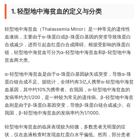
1. 轻型地中海贫血的定义与分类
轻型地中海贫血（Thalassemia Minor）是一种常见的遗传性
血液病，主要由于α-珠蛋白或β-珠蛋白基因的突变导致珠蛋白
合成减少，进而引起血红蛋白合成障碍。根据受影响的珠蛋白
链，轻型地中海贫血可分为α-轻型地中海贫血和β-轻型地中海
贫血两大类。
α-轻型地中海贫血是由于α-珠蛋白基因缺失或突变，导致α-珠
蛋白链合成不足。据统计，全球约有3亿人携带α-轻型地中海贫
血基因，其中约10%为携带者。在我国，α-轻型地中海贫血的
发病率约为1/200，是一种较为常见的遗传病。β-轻型地中海贫
血则是由于β-珠蛋白基因突变，导致β-珠蛋白链合成减少。在
我国，β-轻型地中海贫血的发病率约为1/1000。
轻型地中海贫血的临床表现较为轻微，多数患者无明显的症
状，仅在血液检查时发现血红蛋白水平偏低。然而，部分患者