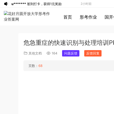
u*******
签到打卡，获得1元奖励
2小时前
游客
下载了资源
2016年重庆市公务员考
3小时前
首页
形考作业
国开
试《行测》真题（下半年卷）答案及解析
游客
下载了资源
2004年广东公务员考试
3小时前
《行测》真题(下半年）答案及解析
u*******
签到打卡，获得1元奖励
4小时前
u*******
登录了本站
4小时前
危急重症的快速识别与处理培训P
u*******
登录了本站
4小时前
u*******
登录了本站
4小时前
其他文档
164
问题反馈
反馈回复
u*******
登录了本站
4小时前
u*******
登录了本站
5小时前
页数：
68
游客
下载了资源
2013年921公务员考试
5小时前
联考《行测》真题答案及解析（河南卷）
游客
下载了资源
2016年重庆市公务员考
6小时前
(1)
试《行测》真题（下半年卷）答案及解析
a*******
登录了本站
4分钟前
a*******
登录了本站
4分钟前
1*******
登录了本站
11分钟前
游客
下载了资源
2009年0426西藏公务
2小时前