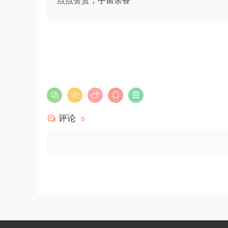
点点赞赏，手留余香
评论
0