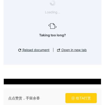
Loading...
Taking too long?
Reload document
|
Open in new tab
点点赞赏，手留余香
给TA打赏