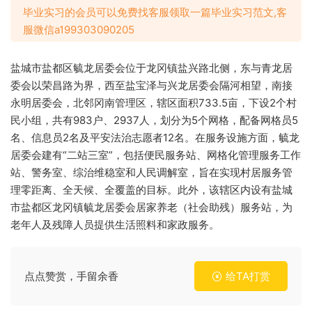
毕业实习的会员可以免费找客服领取一篇毕业实习范文,客
服微信a199303090205
盐城市盐都区毓龙居委会位于龙冈镇盐兴路北侧，东与青龙居
委会以荣昌路为界，西至盐宝泽与兴龙居委会隔河相望，南接
永明居委会，北邻冈南管理区，辖区面积733.5亩，下设2个村
民小组，共有983户、2937人，划分为5个网格，配备网格员5
名、信息员2名及平安法治志愿者12名。在服务设施方面，毓龙
居委会建有“二站三室”，包括便民服务站、网格化管理服务工作
站、警务室、综治维稳室和人民调解室，旨在实现村居服务管
理零距离、全天候、全覆盖的目标。此外，该辖区内设有盐城
市盐都区龙冈镇毓龙居委会居家养老（社会助残）服务站，为
老年人及残障人员提供生活照料和家政服务。
点点赞赏，手留余香
给TA打赏