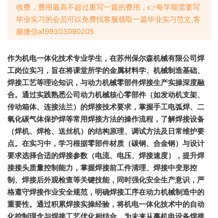
收费，费用最高不超过重写一篇的费用，👉每学期需要写
毕业实习的会员可以免费找客服领取一篇毕业实习范文,客
服微信a199303090205
作为机电一体化技术专业学生，在
苏州保尔森机械有限公司
焊
工岗位实习，旨在将课堂所学的金属材料学、机械制造基础、
焊接工艺等理论知识，与动力机械零部件焊接生产实操深度融
合。通过实践熟悉公司动力机械核心零部件（如发动机支架、
传动箱体、连接法兰）的焊接技术要求，掌握手工电弧焊、二
氧化碳气体保护焊等常用焊接方法的操作流程，了解焊接设备
（焊机、焊枪、送丝机）的结构原理、调试方法及日常维护要
点。在实习中，学习根据零部件材质（碳钢、合金钢）与设计
要求选择合适的焊接参数（电流、电压、焊接速度），提升焊
接接头质量控制能力，掌握焊接前工件清理、焊接中变形控
制、焊接后外观检查等关键技能，同时强化安全生产意识，严
格遵守焊接作业安全规范，明确焊接工序在动力机械制造中的
重要性。通过积累焊接实操经验，将机电一体化技术中的自动
化控制理念与焊接工艺优化相结合，为未来从事机电设备焊接