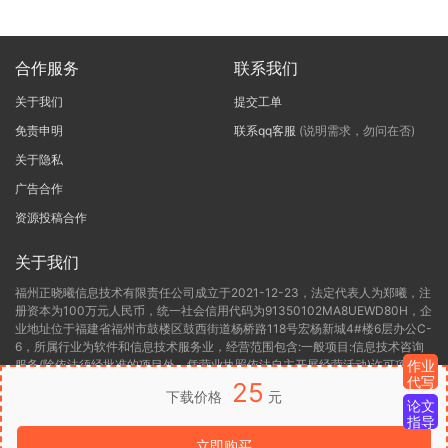
合作服务
联系我们
关于我们
提交工单
免责申明
联系qq客服
(说明需求，勿问在否)
关于隐私
广告合作
资源投稿合作
关于我们
福州正晓曦信息技术有限责任公司成立于2021-12-23，法定代表人为郑曦，注
册资本为100万元人民币，统一社会信用代码为91350102MA8UEWD80H，企
业地址位于福建省福州市鼓楼区鼓西街道杨桥路118号宏杨新城4#楼6层办公C-
6，所属行业为软件和信息技术服务业，经营范围包含:一般项目:信息技术咨询
服务(除依法须经批准的项目外，凭营业执照依法自主开展经营活动)许可项目:
作业
代写
第二类增值电信业务(依法须经批准的项目，经相关部门批准后方可开展经营活
25
下载价格
元
动，具体经营项目以相关部门批准文件或许可证件为准)。福州正晓曦信息技术
论文
有限责任公司目前的经营状态为存续(在营，开业、在册)。
指导
立即购买