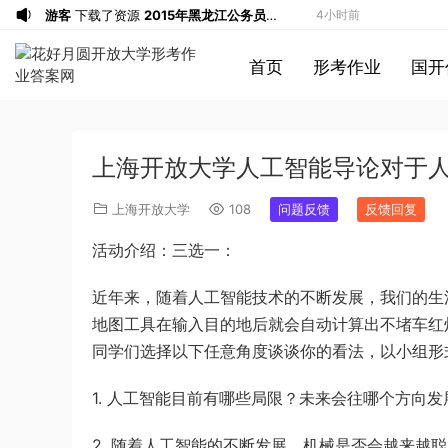
游客
下载了资源
2015年黑龙江公务员考
4小时前
试《申论》及参考答案（公检法B）
u*******
签到打卡，获得1元奖励
5小时前
首页
形考作业
国开
u*******
签到打卡，获得1元奖励
6小时前
u*******
签到打卡，获得1元奖励
7小时前
游客
下载了资源
2009年黑龙江省申论
8小时前
上海开放大学人工智能导论对于
（A卷）真题及参考答案
u*******
签到打卡，获得1元奖励
9小时前
u*******
签到打卡，获得1元奖励
9小时前
上海开放大学
108
问题反馈
反馈回复
游客
下载了资源
2019年广东公务员考试
9小时前
活动介绍：三选一：
《行测》真题（县级）答案及解析
u*******
签到打卡，获得1元奖励
10小时前
游客
下载了资源
2016年0423浙江公务
11小时前
近年来，随着人工智能技术的不断发展，我们的生
员考试《行测》真题（A卷）参考答案及
游客
下载了资源
2016年重庆市公务员考
12小时前
地图工具在输入目的地后就会自动计算出不堵车红灯
解析
试《行测》真题（下半年卷）答案及解析
游客
下载了资源
2021年公务员多省联考
14小时前
同学们选择以下任意角度谈谈你的看法，以小组形
《申论》题（河南乡镇卷）及参考答案
游客
下载了资源
2009年广东公务员考试
1小时前
1. 人工智能目前有哪些局限？未来会往哪个方向发
《行测》真题答案及解析
游客
下载了资源
2004年广东公务员考试
1小时前
《行测》真题(下半年）答案及解析
游客
下载了资源
2019年420联考《行
2小时前
2. 随着人工智能的不断发展，机械是否会越来越