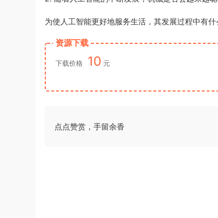
测》真题（河南县级以上）答案及解析
游客
下载了资源
2013年广东公务员考试
4小时前
为使人工智能更好地服务生活，其发展过程中有什
《行测》三卷答案及解析
资源下载
10
下载价格
元
点点赞赏，手留余香