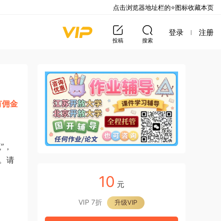
点击浏览器地址栏的⭐图标收藏本页
登录
注册
投稿
搜索
有佣金
”，
。请
10
元
VIP 7折
升级VIP