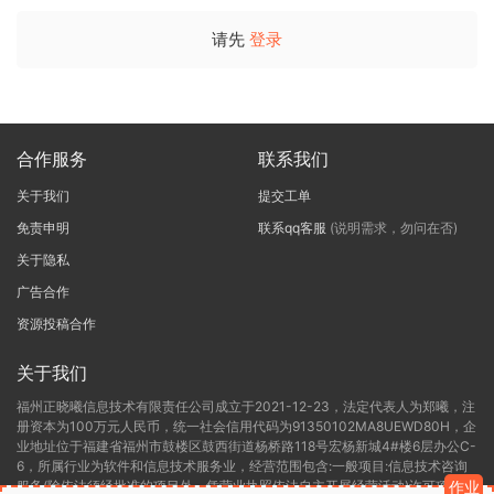
请先
登录
合作服务
联系我们
关于我们
提交工单
免责申明
联系qq客服
(说明需求，勿问在否)
关于隐私
广告合作
资源投稿合作
关于我们
福州正晓曦信息技术有限责任公司成立于2021-12-23，法定代表人为郑曦，注
册资本为100万元人民币，统一社会信用代码为91350102MA8UEWD80H，企
业地址位于福建省福州市鼓楼区鼓西街道杨桥路118号宏杨新城4#楼6层办公C-
6，所属行业为软件和信息技术服务业，经营范围包含:一般项目:信息技术咨询
服务(除依法须经批准的项目外，凭营业执照依法自主开展经营活动)许可项目:
作业