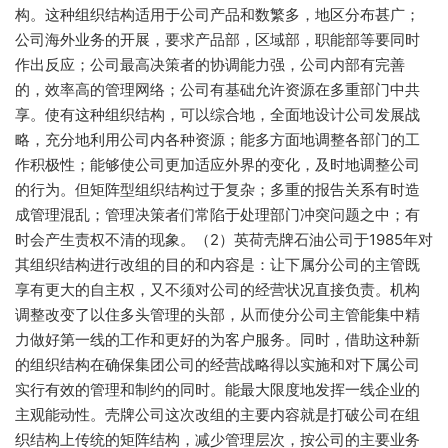
构。这种组织结构适用于公司产品和数繁多，地区分布甚广；
公司海外业务的开展，要求产品部，区域部，职能部等要同时
作出反应；公司最高决策者的协调能力强，公司内部有完善
的，效率高的管理网络；公司有基础允许资源在多重部门中共
享。使有这种组织结构，可以综合地，全面地设计公司发展战
略，充分地利用公司内各种资源；能多方面地调整各部门的工
作积极性；能够使公司更加适应外界的变化，及时地调整公司
的行为。但矩阵型组织结构过于复杂；多重的报告关系有时造
成管理混乱；管理决策者们常陷于处理部门冲突问题之中；有
时会产生责权不清的现象。（2）英荷壳牌石油公司于1985年对
其组织结构进行改组的目的和内容是：让下属分公司的主管既
享有更大的自主权，又不须对公司的经营状况直接负责。机构
调整改变了以住多头管理的头部，从而使分公司主管能集中精
力做好第一线的工作和更好的为客户服务。同时，借助这种新
的组织结构在确保集团公司的经营战略得以实施和对下属公司
实行有效的管理和制约的同时。能最大限度地发挥一线企业的
主观能动性。壳牌公司这次改组的主要内容就是打破公司在组
织结构上传统的矩阵结构，减少管理层次，按公司的主要业务