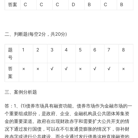
答案
C
C
C
D
B
C
B
二、判断题(每空2分，共20分)
题
1
2
3
4
5
6
7
8
号
答
×
×
√
√
×
√
√
×
案
三、案例分析题
答：1、(1)债券市场具有融资功能。债券市场作为金融市场的一
个重要组成部分，是政府、企业、金融机构及公共团体筹集资
金的重要渠道。政府在出现财政赤字和需要扩大公共开支的情
况下通过发行国债，可以在不引发通货膨胀的情况下，弥补财
政赤字或进行公共建设。而企业通过发行债券这种直接融资的