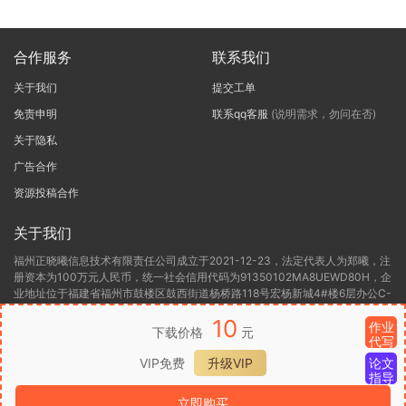
合作服务
联系我们
关于我们
提交工单
免责申明
联系qq客服
(说明需求，勿问在否)
关于隐私
广告合作
资源投稿合作
关于我们
福州正晓曦信息技术有限责任公司成立于2021-12-23，法定代表人为郑曦，注
册资本为100万元人民币，统一社会信用代码为91350102MA8UEWD80H，企
业地址位于福建省福州市鼓楼区鼓西街道杨桥路118号宏杨新城4#楼6层办公C-
6，所属行业为软件和信息技术服务业，经营范围包含:一般项目:信息技术咨询
10
服务(除依法须经批准的项目外，凭营业执照依法自主开展经营活动)许可项目:
作业
下载价格
元
代写
第二类增值电信业务(依法须经批准的项目，经相关部门批准后方可开展经营活
动，具体经营项目以相关部门批准文件或许可证件为准)。福州正晓曦信息技术
VIP免费
升级VIP
论文
有限责任公司目前的经营状态为存续(在营，开业、在册)。
指导
立即购买