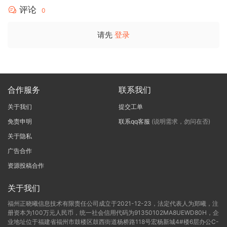
评论
0
请先
登录
合作服务
联系我们
关于我们
提交工单
免责申明
联系qq客服
(说明需求，勿问在否)
关于隐私
广告合作
资源投稿合作
关于我们
福州正晓曦信息技术有限责任公司成立于2021-12-23，法定代表人为郑曦，注
册资本为100万元人民币，统一社会信用代码为91350102MA8UEWD80H，企
业地址位于福建省福州市鼓楼区鼓西街道杨桥路118号宏杨新城4#楼6层办公C-