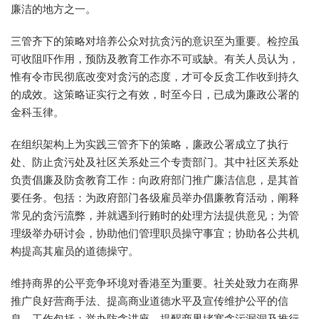
廉洁的地方之一。
三管齐下的策略对培养公众对抗贪污的意识至为重要。检控虽
可收阻吓作用，预防及教育工作亦不可或缺。有关人员认为，
惟有令市民彻底改变对贪污的态度，才可令反贪工作收到持久
的成效。这策略证实行之有效，时至今日，已成为廉政公署的
金科玉律。
在组织架构上为实践三管齐下的策略，廉政公署成立了执行
处、防止贪污处及社区关系处三个专责部门。其中社区关系处
负责倡廉及防贪教育工作：向政府部门推广廉洁信息，是其首
要任务。包括：为政府部门各级雇员举办倡廉教育活动，阐释
常见的贪污流弊，并就遇到行贿时的处理方法提供意见；为管
理级举办研讨会，协助他们管理职员操守事宜；协助各公共机
构提高其雇员的道德操守。
维持商界的公平竞争环境对香港至为重要。社关处致力在商界
推广良好营商手法、提高商业道德水平及宣传维护公平的信
息。工作包括：举办防贪讲座，提醒商界堵塞贪污漏洞及推行