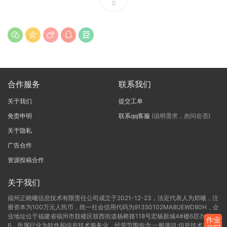
0
合作服务
联系我们
关于我们
提交工单
免责申明
联系qq客服
(说明需求，勿问在否)
关于隐私
广告合作
资源投稿合作
关于我们
福州正晓曦信息技术有限责任公司成立于2021-12-23，法定代表人为郑曦，注
册资本为100万元人民币，统一社会信用代码为91350102MA8UEWD80H，企
业地址位于福建省福州市鼓楼区鼓西街道杨桥路118号宏杨新城4#楼6层办公C-
作业
6，所属行业为软件和信息技术服务业，经营范围包含:一般项目:信息技术咨询