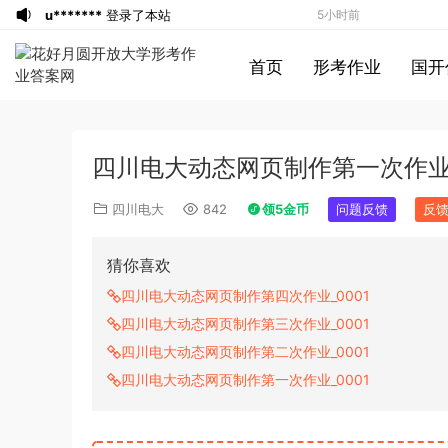
u*******
登录了本站
5小时前
u*******
登录了本站
5小时前
首页
形考作业
国开
u*******
登录了本站
5小时前
u*******
登录了本站
5小时前
游客
下载了资源
2021年0327安徽公务
6小时前
四川电大动态网页制作第一次作业_
员考试《行测》真题答案及解析
u*******
签到打卡，获得1元奖励
7小时前
游客
下载了资源
2021年北京公务员考试
8小时前
四川电大
842
领5金币
问题反馈
反
《行测》真题（区级及以上）参考答案及
游客
下载了资源
2017年422公务员联考
9小时前
解析
《申论》真题及参考答案（黑龙江省市
u*******
登录了本站
9小时前
猜你喜欢
卷）
u*******
签到打卡，获得1元奖励
9小时前
四川电大动态网页制作第四次作业_0001
游客
下载了资源
2017年422公务员联考
9小时前
四川电大动态网页制作第三次作业_0001
《行测》真题（福建卷）答案及解析 (1)
游客
下载了资源
2020年1011新疆公务员
9小时前
四川电大动态网页制作第二次作业_0001
考试《申论》真题及参考答案
游客
下载了资源
2015年北京公务员考试
2小时前
四川电大动态网页制作第一次作业_0001
《行测》卷参考答案及解析
游客
下载了资源
2019年420联考《申
5小时前
论》真题（黑龙江县乡卷）及答案
u*******
登录了本站
5小时前