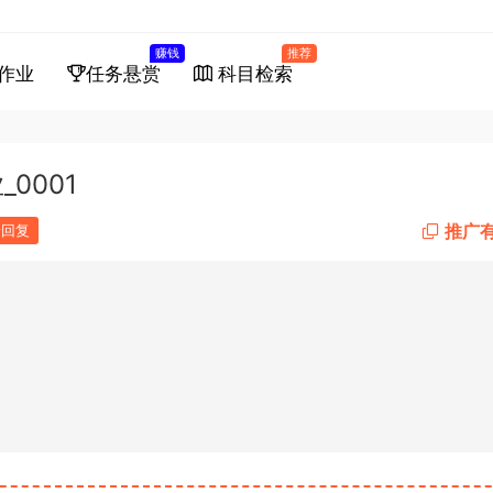
赚钱
推荐
作业
任务悬赏
科目检索
0001
推广
馈回复