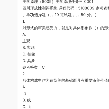
美学原理（8009）美学原理任务三_0001
u*******
签到打卡，获得1元奖励
26分钟前
四川形成性测评系统 课程代码：5108009 参考资
、单项选择题（共 10 道试题，共 50 分。）
1.
对形式的审美感受力，就是对具体形象作（）的形
A.
主观
B. 客观
C. 抽象
D. 具象
参考答案：C
2.
形体构成中作为造型美的基础而具有重要审美价值
A.
点
B. 线
C. 面