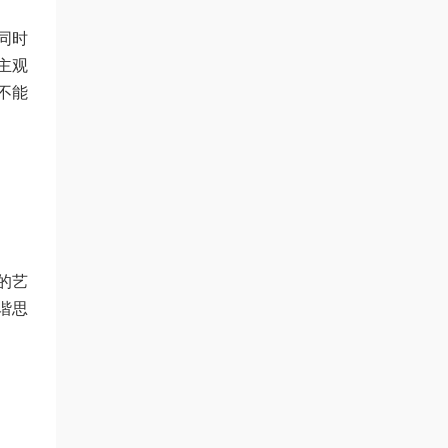
同时
主观
不能
的艺
谐思