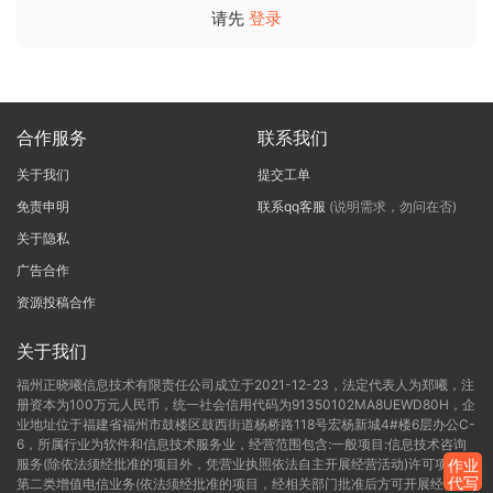
请先
登录
合作服务
联系我们
关于我们
提交工单
免责申明
联系qq客服
(说明需求，勿问在否)
关于隐私
广告合作
资源投稿合作
关于我们
福州正晓曦信息技术有限责任公司成立于2021-12-23，法定代表人为郑曦，注
册资本为100万元人民币，统一社会信用代码为91350102MA8UEWD80H，企
业地址位于福建省福州市鼓楼区鼓西街道杨桥路118号宏杨新城4#楼6层办公C-
6，所属行业为软件和信息技术服务业，经营范围包含:一般项目:信息技术咨询
服务(除依法须经批准的项目外，凭营业执照依法自主开展经营活动)许可项目:
作业
代写
第二类增值电信业务(依法须经批准的项目，经相关部门批准后方可开展经营活